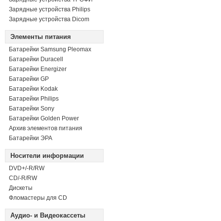
Зарядные устройства Philips
Зарядные устройства Dicom
Элементы питания
Батарейки Samsung Pleomax
Батарейки Duracell
Батарейки Energizer
Батарейки GP
Батарейки Kodak
Батарейки Philips
Батарейки Sony
Батарейки Golden Power
Архив элементов питания
Батарейки ЭРА
Носители информации
DVD+/-R/RW
СD/-R/RW
Дискеты
Фломастеры для CD
Аудио- и Видеокассеты