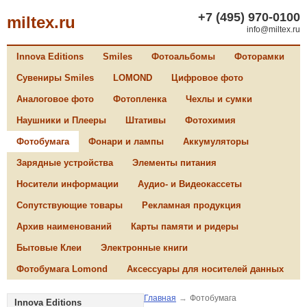
+7 (495) 970-0100
miltex.ru
info@miltex.ru
Innova Editions
Smiles
Фотоальбомы
Фоторамки
Сувениры Smiles
LOMOND
Цифровое фото
Аналоговое фото
Фотопленка
Чехлы и сумки
Наушники и Плееры
Штативы
Фотохимия
Фотобумага
Фонари и лампы
Аккумуляторы
Зарядные устройства
Элементы питания
Носители информации
Аудио- и Видеокассеты
Сопутствующие товары
Рекламная продукция
Архив наименований
Карты памяти и ридеры
Бытовые Клеи
Электронные книги
Фотобумага Lomond
Аксессуары для носителей данных
Главная
→
Фотобумага
Innova Editions