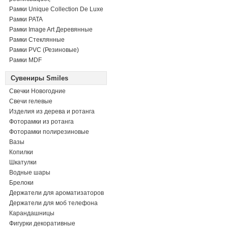
Рамки Unique Collection De Luxe
Рамки PATA
Рамки Image Art Деревянные
Рамки Стеклянные
Рамки PVC (Резиновые)
Рамки MDF
Сувениры Smiles
Свечки Новогодние
Свечи гелевые
Изделия из дерева и ротанга
Фоторамки из ротанга
Фоторамки полирезиновые
Вазы
Копилки
Шкатулки
Водные шары
Брелоки
Держатели для ароматизаторов
Держатели для моб телефона
Карандашницы
Фигурки декоративные