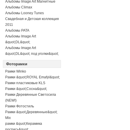
Альбомы Image Art Магнитные
Альбомы Climax
Альбомы Looney Tunes
Свадебная и Детская коллекция
2011
Альбомы PATA
Альбомы Image Art
&quot;DL&quot;
Альбомы Image Art
&quot;DL&quot; под уголки&quot;
Фоторамки
Рамки Winko
Рамки &quot;ROYAL Emafyl&quot;
Рамки пластиковые KLS
Рамки &quot;Сосна&quot;
Рамки Деревянные Светосила
(NEW!)
Рамки Фотостиль
Рамки &quot;Деревянные&quot;
Mix
рамки &quot;Керамика
роспись&quot;