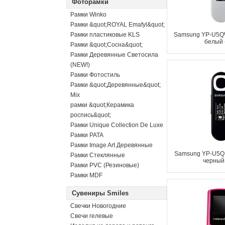
Фоторамки
Рамки Winko
Рамки &quot;ROYAL Emafyl&quot;
Рамки пластиковые KLS
Samsung YP-U5QW
белый 
Рамки &quot;Сосна&quot;
Рамки Деревянные Светосила
(NEW!)
Рамки Фотостиль
Рамки &quot;Деревянные&quot;
Mix
рамки &quot;Керамика
роспись&quot;
Рамки Unique Collection De Luxe
Рамки PATA
Рамки Image Art Деревянные
Samsung YP-U5QB
Рамки Стеклянные
черный 
Рамки PVC (Резиновые)
Рамки MDF
Сувениры Smiles
Свечки Новогодние
Свечи гелевые