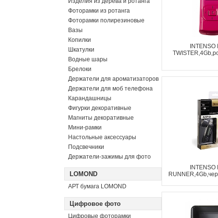
Изделия из дерева и ротанга
Фоторамки из ротанга
Фоторамки полирезиновые
Вазы
Копилки
INTENSO
Шкатулки
TWISTER,4Gb,ро
Водные шары
Брелоки
Держатели для ароматизаторов
Держатели для моб телефона
Карандашницы
Фигурки декоративные
Магниты декоративные
Мини-рамки
Настольные аксессуары
Подсвечники
Держатели-зажимы для фото
INTENSO
LOMOND
RUNNER,4Gb,черн
АРТ бумага LOMOND
Цифровое фото
Цифровые фоторамки