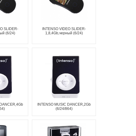
O SLIDER-
INTENSO VIDEO SLIDER-
ый (6/24)
1,8,4Gb,черный (6/24)
 DANCER,4Gb
INTENSO MUSIC DANCER,2Gb
64)
(6/24/864)