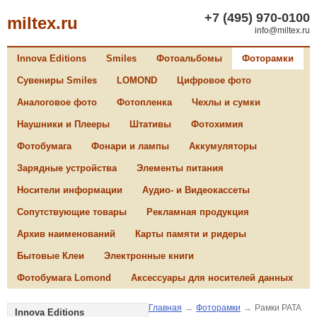
+7 (495) 970-0100
miltex.ru
info@miltex.ru
Innova Editions
Smiles
Фотоальбомы
Фоторамки
Сувениры Smiles
LOMOND
Цифровое фото
Аналоговое фото
Фотопленка
Чехлы и сумки
Наушники и Плееры
Штативы
Фотохимия
Фотобумага
Фонари и лампы
Аккумуляторы
Зарядные устройства
Элементы питания
Носители информации
Аудио- и Видеокассеты
Сопутствующие товары
Рекламная продукция
Архив наименований
Карты памяти и ридеры
Бытовые Клеи
Электронные книги
Фотобумага Lomond
Аксессуары для носителей данных
Главная
→
Фоторамки
→
Рамки PATA
Innova Editions