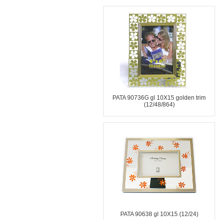
PATA 90736G gl 10X15 golden trim
(12/48/864)
PATA 90638 gl 10X15 (12/24)