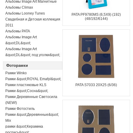
Альбомы Image Art Магнитные
Альбомы Climax
Альбомы Looney Tunes
PATA PF9780MS (6,5X9) (192)
(48/192/6144)
Свадебная и Детская коллекция
2011
Альбомы PATA
Альбомы Image Art
&quot;DL&quot;
Альбомы Image Art
&quot;DL&quot; под уголки&quot;
Фоторамки
Рамки Winko
Рамки &quot;ROYAL Emafyl&quot;
Рамки пластиковые KLS
PATA S7033 20X25 (6/36)
Рамки &quot;Сосна&quot;
Рамки Деревянные Светосила
(NEW!)
Рамки Фотостиль
Рамки &quot;Деревянные&quot;
Mix
рамки &quot;Керамика
роспись&quot;