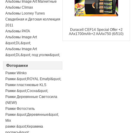
Альбомы Image Art Магнитные
Альбомы Climax
Альбомы Looney Tunes
Свадебная и Детская коллекция
2011
Duracell CEF14 Special Offer +2
Альбомы PATA
AAх1700mAh+2 AAAх750 (6/510)
Альбомы Image Art
&quot;DL&quot;
Альбомы Image Art
&quot;DL&quot; под уголки&quot;
Фоторамки
Рамки Winko
Рамки &quot;ROYAL Emafyl&quot;
Рамки пластиковые KLS
Рамки &quot;Сосна&quot;
Рамки Деревянные Светосила
(NEW!)
Рамки Фотостиль
Рамки &quot;Деревянные&quot;
Mix
рамки &quot;Керамика
роспись&quot;