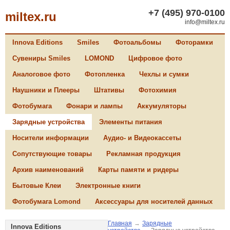
+7 (495) 970-0100
miltex.ru
info@miltex.ru
Innova Editions
Smiles
Фотоальбомы
Фоторамки
Сувениры Smiles
LOMOND
Цифровое фото
Аналоговое фото
Фотопленка
Чехлы и сумки
Наушники и Плееры
Штативы
Фотохимия
Фотобумага
Фонари и лампы
Аккумуляторы
Зарядные устройства
Элементы питания
Носители информации
Аудио- и Видеокассеты
Сопутствующие товары
Рекламная продукция
Архив наименований
Карты памяти и ридеры
Бытовые Клеи
Электронные книги
Фотобумага Lomond
Аксессуары для носителей данных
Главная
→
Зарядные
Innova Editions