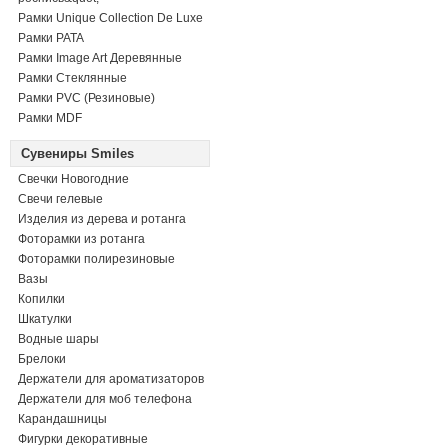
Рамки Unique Collection De Luxe
Рамки PATA
Рамки Image Art Деревянные
Рамки Стеклянные
Рамки PVC (Резиновые)
Рамки MDF
Сувениры Smiles
Свечки Новогодние
Свечи гелевые
Изделия из дерева и ротанга
Фоторамки из ротанга
Фоторамки полирезиновые
Вазы
Копилки
Шкатулки
Водные шары
Брелоки
Держатели для ароматизаторов
Держатели для моб телефона
Карандашницы
Фигурки декоративные