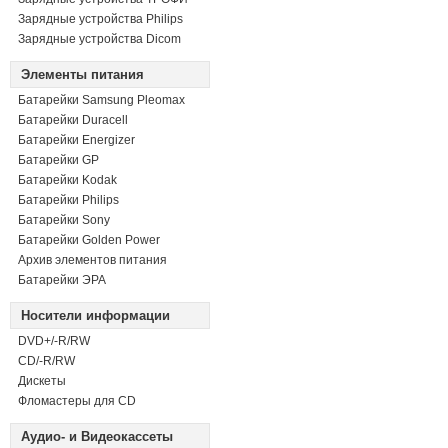
Зарядные устройства Philips
Зарядные устройства Dicom
Элементы питания
Батарейки Samsung Pleomax
Батарейки Duracell
Батарейки Energizer
Батарейки GP
Батарейки Kodak
Батарейки Philips
Батарейки Sony
Батарейки Golden Power
Архив элементов питания
Батарейки ЭРА
Носители информации
DVD+/-R/RW
СD/-R/RW
Дискеты
Фломастеры для CD
Аудио- и Видеокассеты