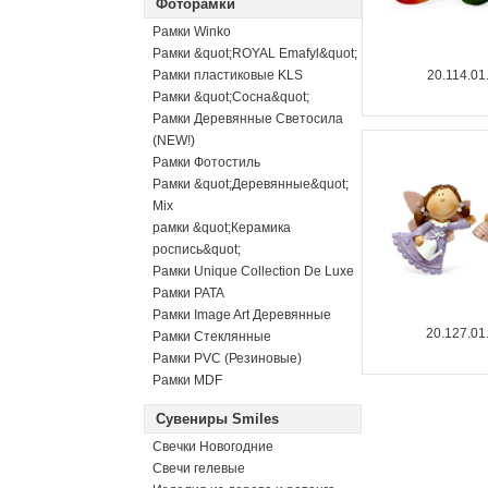
Фоторамки
Рамки Winko
Рамки &quot;ROYAL Emafyl&quot;
Рамки пластиковые KLS
20.114.01
Рамки &quot;Сосна&quot;
Рамки Деревянные Светосила
(NEW!)
Рамки Фотостиль
Рамки &quot;Деревянные&quot;
Mix
рамки &quot;Керамика
роспись&quot;
Рамки Unique Collection De Luxe
Рамки PATA
Рамки Image Art Деревянные
20.127.01
Рамки Стеклянные
Рамки PVC (Резиновые)
Рамки MDF
Сувениры Smiles
Свечки Новогодние
Свечи гелевые