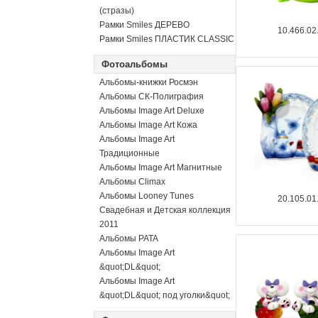
(стразы)
Рамки Smiles ДЕРЕВО
10.466.02
Рамки Smiles ПЛАСТИК CLASSIC
Фотоальбомы
Альбомы-книжки Росмэн
Альбомы СК-Полиграфия
Альбомы Image Art Deluxe
Альбомы Image Art Кожа
Альбомы Image Art
Традиционные
Альбомы Image Art Магнитные
Альбомы Climax
Альбомы Looney Tunes
20.105.01
Свадебная и Детская коллекция
2011
Альбомы PATA
Альбомы Image Art
&quot;DL&quot;
Альбомы Image Art
&quot;DL&quot; под уголки&quot;