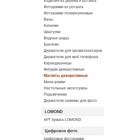
Изделия из дерева и ротанга
Фоторамки из ротанга
Фоторамки полирезиновые
Вазы
Копилки
Шкатулки
Водные шары
Брелоки
Держатели для ароматизаторов
Держатели для моб телефона
Карандашницы
Фигурки декоративные
Магниты декоративные
Мини-рамки
Настольные аксессуары
Подсвечники
Держатели-зажимы для фото
LOMOND
АРТ бумага LOMOND
Цифровое фото
Цифровые фоторамки