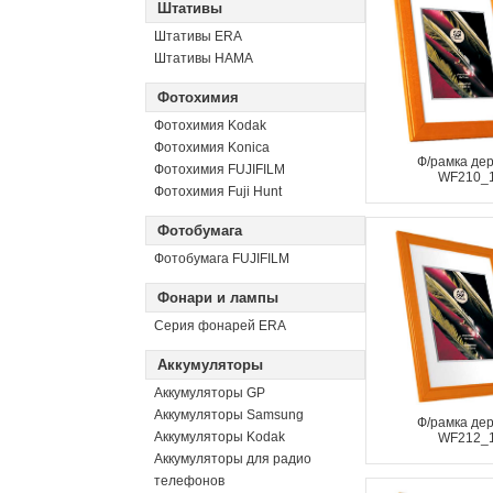
Штативы
Штативы ERA
Штативы HAMA
Фотохимия
Фотохимия Kodak
Фотохимия Konica
Ф/рамка де
Фотохимия FUJIFILM
WF210_
Фотохимия Fuji Hunt
Фотобумага
Фотобумага FUJIFILM
Фонари и лампы
Серия фонарей ERA
Аккумуляторы
Аккумуляторы GP
Аккумуляторы Samsung
Ф/рамка де
Аккумуляторы Kodak
WF212_
Аккумуляторы для радио
телефонов