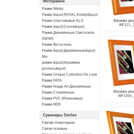
Фоторамки
Рамки Winko
Рамки &quot;ROYAL Emafyl&quot;
Рамки пластиковые KLS
Ф/рамка де
WF121_
Рамки &quot;Сосна&quot;
Рамки Деревянные Светосила
(NEW!)
Рамки Фотостиль
Рамки &quot;Деревянные&quot;
Mix
рамки &quot;Керамика
роспись&quot;
Рамки Unique Collection De Luxe
Рамки PATA
Рамки Image Art Деревянные
Ф/рамка де
Рамки Стеклянные
WF150s_
Рамки PVC (Резиновые)
Рамки MDF
Сувениры Smiles
Свечки Новогодние
Свечи гелевые