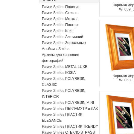
Ф/рамка де
Рамки Smiles Пластик
WF059_
Рамки Smiles Стекло
Рамки Smiles Металл
Рамки Smiles Постер
Рамки Smiles Клип
Рамки Smiles Алюминий
Рамки Smiles Зеркальные
Альбомы Smiles
Архивы для хранения
фотографий
Рамки Smiles METAL LUXE
Рамки Smiles КОЖА
Ф/рамка де
Рамки Smiles POLYRESIN
WF068_
CLASSIC
Рамки Smiles POLYRESIN
INTERIOR
Рамки Smiles POLYRESIN MINI
Рамки Smiles ПЕРЛАМУТР и ЛАК
Рамки Smiles ПЛАСТИК
ELEGANCE
Рамки Smiles ПЛАСТИК TRENDY
Рамки Smiles СТЕКЛО STRASS