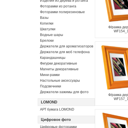
Изделия из дерева и ротанга
Фоторамки из ротанга
Фоторамки полирезиновые
Вазы
Копилки
Ф/рамка де
Шкатулки
WF154_
Водные шары
Брелоки
Держатели для ароматизаторов
Держатели для моб телефона
Карандашницы
Фигурки декоративные
Магниты декоративные
Мини-рамки
Настольные аксессуары
Подсвечники
Держатели-зажимы для фото
Ф/рамка де
WF157_
LOMOND
АРТ бумага LOMOND
Цифровое фото
Цифровые фоторамки