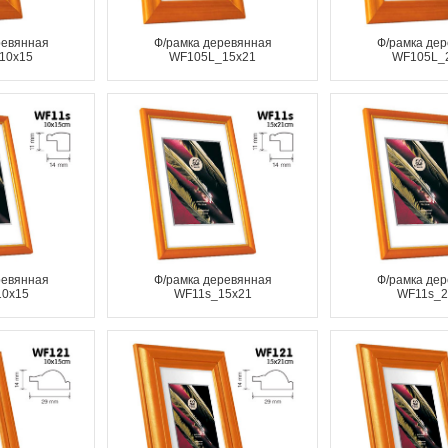
ревянная
Ф/рамка деревянная
Ф/рамка де
10x15
WF105L_15x21
WF105L_
ревянная
Ф/рамка деревянная
Ф/рамка де
10x15
WF11s_15x21
WF11s_2