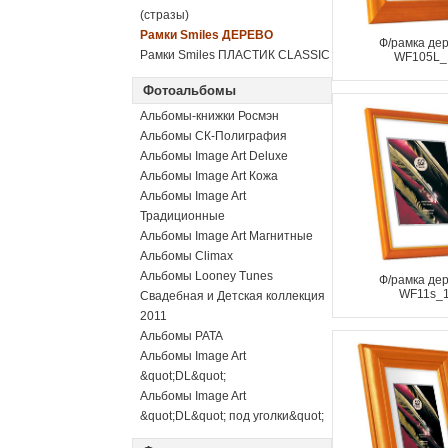
(стразы)
Рамки Smiles ДЕРЕВО
Ф/рамка де
Рамки Smiles ПЛАСТИК CLASSIC
WF105L_
Фотоальбомы
Альбомы-книжки Росмэн
Альбомы СК-Полиграфия
Альбомы Image Art Deluxe
Альбомы Image Art Кожа
Альбомы Image Art
Традиционные
Альбомы Image Art Магнитные
Альбомы Climax
Альбомы Looney Tunes
Ф/рамка де
WF11s_
Свадебная и Детская коллекция
2011
Альбомы PATA
Альбомы Image Art
&quot;DL&quot;
Альбомы Image Art
&quot;DL&quot; под уголки&quot;