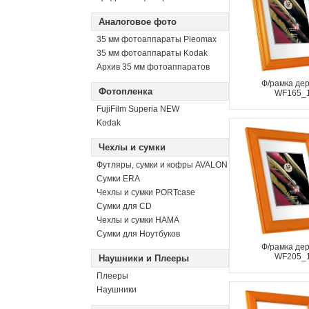
Аналоговое фото
35 мм фотоаппараты Pleomax
35 мм фотоаппараты Kodak
Архив 35 мм фотоаппаратов
Ф/рамка де
Фотопленка
WF165_
FujiFilm Superia NEW
Kodak
Чехлы и сумки
Футляры, сумки и кофры AVALON
Сумки ERA
Чехлы и сумки PORTcase
Сумки для CD
Чехлы и сумки HAMA
Сумки для Ноутбуков
Ф/рамка де
WF205_
Наушники и Плееры
Плееры
Наушники