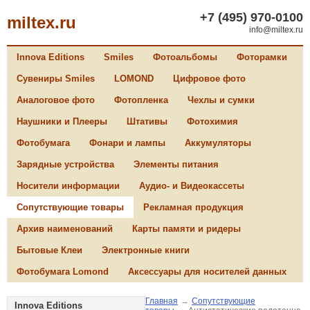
+7 (495) 970-0100
miltex.ru
info@miltex.ru
Innova Editions
Smiles
Фотоальбомы
Фоторамки
Сувениры Smiles
LOMOND
Цифровое фото
Аналоговое фото
Фотопленка
Чехлы и сумки
Наушники и Плееры
Штативы
Фотохимия
Фотобумага
Фонари и лампы
Аккумуляторы
Зарядные устройства
Элементы питания
Носители информации
Аудио- и Видеокассеты
Сопутствующие товары
Рекламная продукция
Архив наименований
Карты памяти и ридеры
Бытовые Клеи
Электронные книги
Фотобумага Lomond
Аксессуары для носителей данных
Главная
→
Сопутствующие
Innova Editions