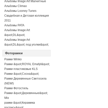
Альбомы Image Art Магнитные
Альбомы Climax
Альбомы Looney Tunes
Свадебная и Детская коллекция
2011
Альбомы PATA
Альбомы Image Art
&quot;DL&quot;
Альбомы Image Art
&quot;DL&quot; под уголки&quot;
Фоторамки
Рамки Winko
Рамки &quot;ROYAL Emafyl&quot;
Рамки пластиковые KLS
Рамки &quot;Сосна&quot;
Рамки Деревянные Светосила
(NEW!)
Рамки Фотостиль
Рамки &quot;Деревянные&quot;
Mix
рамки &quot;Керамика
роспись&quot;