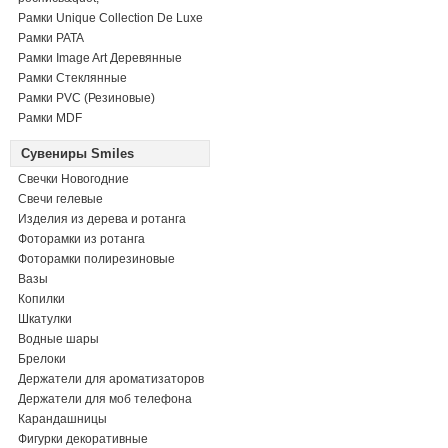
Рамки Unique Collection De Luxe
Рамки PATA
Рамки Image Art Деревянные
Рамки Стеклянные
Рамки PVC (Резиновые)
Рамки MDF
Сувениры Smiles
Свечки Новогодние
Свечи гелевые
Изделия из дерева и ротанга
Фоторамки из ротанга
Фоторамки полирезиновые
Вазы
Копилки
Шкатулки
Водные шары
Брелоки
Держатели для ароматизаторов
Держатели для моб телефона
Карандашницы
Фигурки декоративные