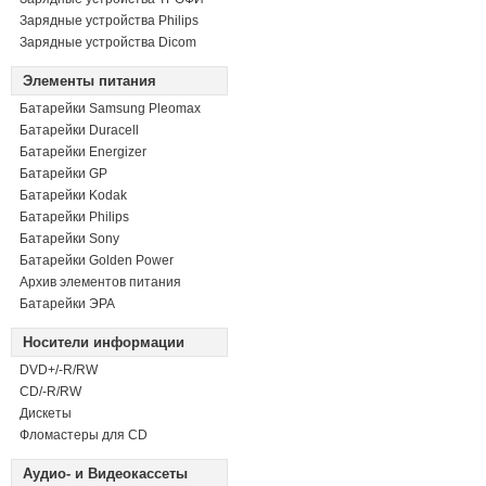
Зарядные устройства Philips
Зарядные устройства Dicom
Элементы питания
Батарейки Samsung Pleomax
Батарейки Duracell
Батарейки Energizer
Батарейки GP
Батарейки Kodak
Батарейки Philips
Батарейки Sony
Батарейки Golden Power
Архив элементов питания
Батарейки ЭРА
Носители информации
DVD+/-R/RW
СD/-R/RW
Дискеты
Фломастеры для CD
Аудио- и Видеокассеты