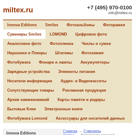
+7 (495) 970-0100
miltex.ru
info@miltex.ru
Innova Editions
Smiles
Фотоальбомы
Фоторамки
Сувениры Smiles
LOMOND
Цифровое фото
Аналоговое фото
Фотопленка
Чехлы и сумки
Наушники и Плееры
Штативы
Фотохимия
Фотобумага
Фонари и лампы
Аккумуляторы
Зарядные устройства
Элементы питания
Носители информации
Аудио- и Видеокассеты
Сопутствующие товары
Рекламная продукция
Архив наименований
Карты памяти и ридеры
Бытовые Клеи
Электронные книги
Фотобумага Lomond
Аксессуары для носителей данных
Главная
→
Сувениры
Innova Editions