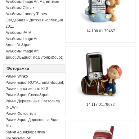
Альбомы Image Art Магнитные
Альбомы Climax
Альбомы Looney Tunes
Свадебная и Детская коллекция
2011
14.108.01.79467
Альбомы PATA
Альбомы Image Art
&quot;DL&quot;
Альбомы Image Art
&quot;DL&quot; под уголки&quot;
Фоторамки
Рамки Winko
Рамки &quot;ROYAL Emafyl&quot;
Рамки пластиковые KLS
Рамки &quot;Сосна&quot;
Рамки Деревянные Светосила
14.117.01.79632
(NEW!)
Рамки Фотостиль
Рамки &quot;Деревянные&quot;
Mix
рамки &quot;Керамика
роспись&quot;