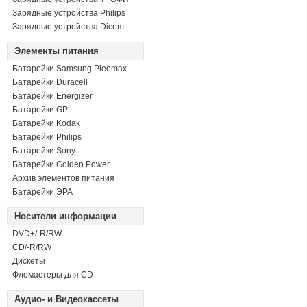
Зарядные устройства Philips
Зарядные устройства Dicom
Элементы питания
Батарейки Samsung Pleomax
Батарейки Duracell
Батарейки Energizer
Батарейки GP
Батарейки Kodak
Батарейки Philips
Батарейки Sony
Батарейки Golden Power
Архив элементов питания
Батарейки ЭРА
Носители информации
DVD+/-R/RW
СD/-R/RW
Дискеты
Фломастеры для CD
Аудио- и Видеокассеты