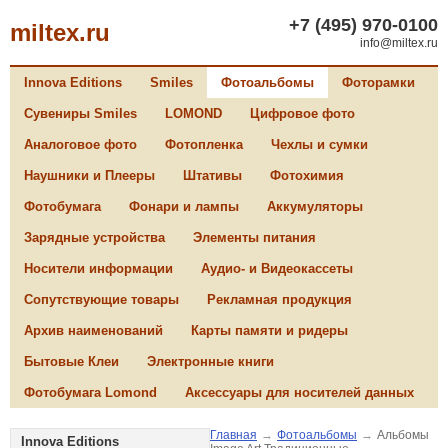
+7 (495) 970-0100
miltex.ru
info@miltex.ru
Innova Editions
Smiles
Фотоальбомы
Фоторамки
Сувениры Smiles
LOMOND
Цифровое фото
Аналоговое фото
Фотопленка
Чехлы и сумки
Наушники и Плееры
Штативы
Фотохимия
Фотобумага
Фонари и лампы
Аккумуляторы
Зарядные устройства
Элементы питания
Носители информации
Аудио- и Видеокассеты
Сопутствующие товары
Рекламная продукция
Архив наименований
Карты памяти и ридеры
Бытовые Клеи
Электронные книги
Фотобумага Lomond
Аксессуары для носителей данных
Главная
→
Фотоальбомы
→
Альбомы
Innova Editions