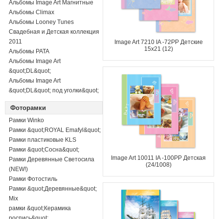
Альбомы Image Art Магнитные
Альбомы Climax
Альбомы Looney Tunes
Свадебная и Детская коллекция
2011
Image Art 7210 IA -72РP Детские
15х21 (12)
Альбомы PATA
Альбомы Image Art
&quot;DL&quot;
Альбомы Image Art
&quot;DL&quot; под уголки&quot;
Фоторамки
Рамки Winko
Рамки &quot;ROYAL Emafyl&quot;
Рамки пластиковые KLS
Рамки &quot;Сосна&quot;
Image Art 10011 IA -100PP Детская
Рамки Деревянные Светосила
(24/1008)
(NEW!)
Рамки Фотостиль
Рамки &quot;Деревянные&quot;
Mix
рамки &quot;Керамика
роспись&quot;