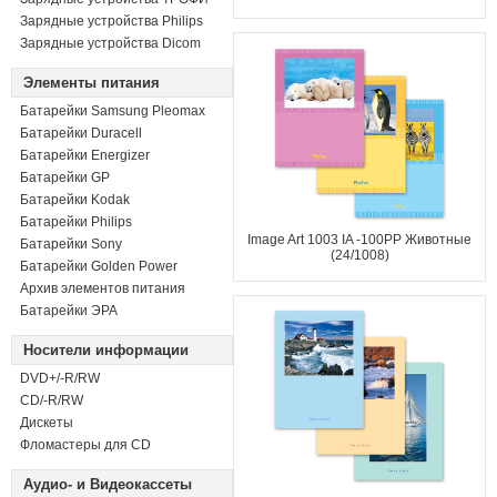
Зарядные устройства Philips
Зарядные устройства Dicom
Элементы питания
Батарейки Samsung Pleomax
Батарейки Duracell
Батарейки Energizer
Батарейки GP
Батарейки Kodak
Батарейки Philips
Image Art 1003 IA -100PP Животные
Батарейки Sony
(24/1008)
Батарейки Golden Power
Архив элементов питания
Батарейки ЭРА
Носители информации
DVD+/-R/RW
СD/-R/RW
Дискеты
Фломастеры для CD
Аудио- и Видеокассеты