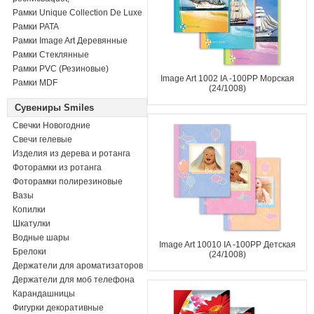
Рамки Unique Collection De Luxe
Рамки PATA
Рамки Image Art Деревянные
Рамки Стеклянные
Рамки PVC (Резиновые)
Image Art 1002 IA -100PP Морская
Рамки MDF
(24/1008)
Сувениры Smiles
Свечки Новогодние
Свечи гелевые
Изделия из дерева и ротанга
Фоторамки из ротанга
Фоторамки полирезиновые
Вазы
Копилки
Шкатулки
Водные шары
Image Art 10010 IA -100PP Детская
Брелоки
(24/1008)
Держатели для ароматизаторов
Держатели для моб телефона
Карандашницы
Фигурки декоративные