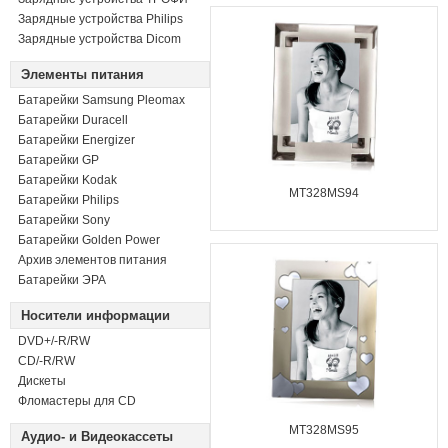
Зарядные устройства Philips
Зарядные устройства Dicom
Элементы питания
Батарейки Samsung Pleomax
Батарейки Duracell
Батарейки Energizer
Батарейки GP
Батарейки Kodak
MT328MS94
Батарейки Philips
Батарейки Sony
Батарейки Golden Power
Архив элементов питания
Батарейки ЭРА
Носители информации
DVD+/-R/RW
СD/-R/RW
Дискеты
Фломастеры для CD
MT328MS95
Аудио- и Видеокассеты