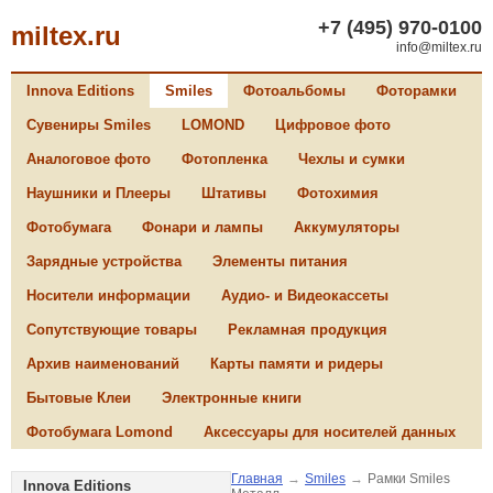
+7 (495) 970-0100
miltex.ru
info@miltex.ru
Innova Editions
Smiles
Фотоальбомы
Фоторамки
Сувениры Smiles
LOMOND
Цифровое фото
Аналоговое фото
Фотопленка
Чехлы и сумки
Наушники и Плееры
Штативы
Фотохимия
Фотобумага
Фонари и лампы
Аккумуляторы
Зарядные устройства
Элементы питания
Носители информации
Аудио- и Видеокассеты
Сопутствующие товары
Рекламная продукция
Архив наименований
Карты памяти и ридеры
Бытовые Клеи
Электронные книги
Фотобумага Lomond
Аксессуары для носителей данных
Главная
→
Smiles
→
Рамки Smiles
Innova Editions