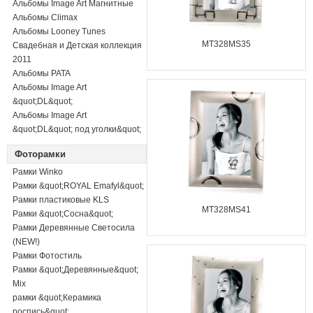
Альбомы Image Art Магнитные
Альбомы Climax
Альбомы Looney Tunes
MT328MS35
Свадебная и Детская коллекция
2011
Альбомы PATA
Альбомы Image Art
&quot;DL&quot;
Альбомы Image Art
&quot;DL&quot; под уголки&quot;
Фоторамки
Рамки Winko
Рамки &quot;ROYAL Emafyl&quot;
Рамки пластиковые KLS
MT328MS41
Рамки &quot;Сосна&quot;
Рамки Деревянные Светосила
(NEW!)
Рамки Фотостиль
Рамки &quot;Деревянные&quot;
Mix
рамки &quot;Керамика
роспись&quot;