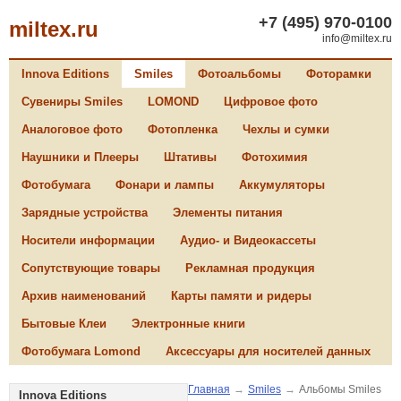
+7 (495) 970-0100
miltex.ru
info@miltex.ru
Innova Editions
Smiles
Фотоальбомы
Фоторамки
Сувениры Smiles
LOMOND
Цифровое фото
Аналоговое фото
Фотопленка
Чехлы и сумки
Наушники и Плееры
Штативы
Фотохимия
Фотобумага
Фонари и лампы
Аккумуляторы
Зарядные устройства
Элементы питания
Носители информации
Аудио- и Видеокассеты
Сопутствующие товары
Рекламная продукция
Архив наименований
Карты памяти и ридеры
Бытовые Клеи
Электронные книги
Фотобумага Lomond
Аксессуары для носителей данных
Главная
→
Smiles
→
Альбомы Smiles
Innova Editions