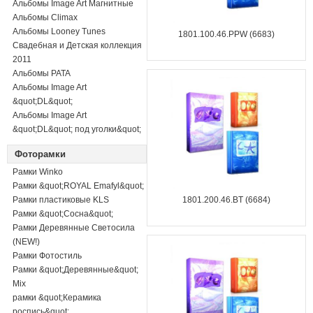
Альбомы Image Art Магнитные
Альбомы Climax
Альбомы Looney Tunes
1801.100.46.PPW (6683)
Свадебная и Детская коллекция
2011
Альбомы PATA
Альбомы Image Art
&quot;DL&quot;
Альбомы Image Art
&quot;DL&quot; под уголки&quot;
Фоторамки
Рамки Winko
Рамки &quot;ROYAL Emafyl&quot;
Рамки пластиковые KLS
1801.200.46.BT (6684)
Рамки &quot;Сосна&quot;
Рамки Деревянные Светосила
(NEW!)
Рамки Фотостиль
Рамки &quot;Деревянные&quot;
Mix
рамки &quot;Керамика
роспись&quot;