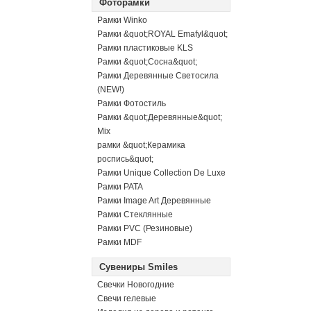
Фоторамки
Рамки Winko
Рамки &quot;ROYAL Emafyl&quot;
Рамки пластиковые KLS
Рамки &quot;Сосна&quot;
Рамки Деревянные Светосила
(NEW!)
Рамки Фотостиль
Рамки &quot;Деревянные&quot;
Mix
рамки &quot;Керамика
роспись&quot;
Рамки Unique Collection De Luxe
Рамки PATA
Рамки Image Art Деревянные
Рамки Стеклянные
Рамки PVC (Резиновые)
Рамки MDF
Сувениры Smiles
Свечки Новогодние
Свечи гелевые