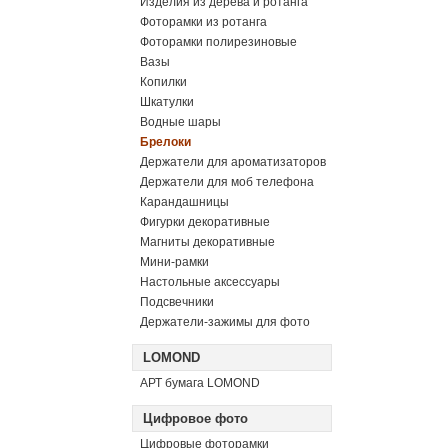
Изделия из дерева и ротанга
Фоторамки из ротанга
Фоторамки полирезиновые
Вазы
Копилки
Шкатулки
Водные шары
Брелоки
Держатели для ароматизаторов
Держатели для моб телефона
Карандашницы
Фигурки декоративные
Магниты декоративные
Мини-рамки
Настольные аксессуары
Подсвечники
Держатели-зажимы для фото
LOMOND
АРТ бумага LOMOND
Цифровое фото
Цифровые фоторамки