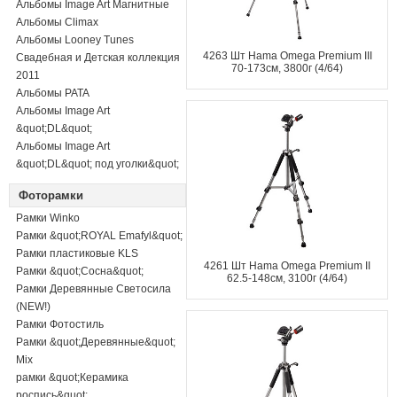
Альбомы Image Art Магнитные
Альбомы Climax
Альбомы Looney Tunes
4263 Шт Hama Omega Premium III
Свадебная и Детская коллекция
70-173см, 3800г (4/64)
2011
Альбомы PATA
Альбомы Image Art
&quot;DL&quot;
Альбомы Image Art
&quot;DL&quot; под уголки&quot;
Фоторамки
Рамки Winko
Рамки &quot;ROYAL Emafyl&quot;
Рамки пластиковые KLS
4261 Шт Hama Omega Premium II
Рамки &quot;Сосна&quot;
62.5-148см, 3100г (4/64)
Рамки Деревянные Светосила
(NEW!)
Рамки Фотостиль
Рамки &quot;Деревянные&quot;
Mix
рамки &quot;Керамика
роспись&quot;