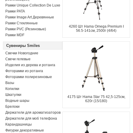
Рамки Unique Collection De Luxe
Рамки PATA
Рамки Image Art Деревянные
Рамки Стеклянные
4260 Шт Hama Omega Premium I
Рамки PVC (Резиновые)
56.5-141см, 2500г (4/64)
Рамки MDF
Сувениры Smiles
Свечки Новогодние
Свечи гелевые
Изделия из дерева и ротанга
Фоторамки из ротанга
Фоторамки полирезиновые
Вазы
Копилки
Шкатулки
4175 Шт Hama Star 75 42,5-125см,
Водные шары
620г (15/180)
Брелоки
Держатели для ароматизаторов
Держатели для моб телефона
Карандашницы
Фигурки декоративные