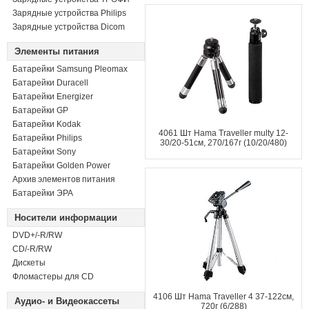
Зарядные устройства Philips
Зарядные устройства Dicom
Элементы питания
Батарейки Samsung Pleomax
Батарейки Duracell
Батарейки Energizer
Батарейки GP
Батарейки Kodak
4061 Шт Hama Traveller multy 12-
Батарейки Philips
30/20-51см, 270/167г (10/20/480)
Батарейки Sony
Батарейки Golden Power
Архив элементов питания
Батарейки ЭРА
Носители информации
DVD+/-R/RW
СD/-R/RW
Дискеты
Фломастеры для CD
4106 Шт Hama Traveller 4 37-122см,
Аудио- и Видеокассеты
720г (6/288)