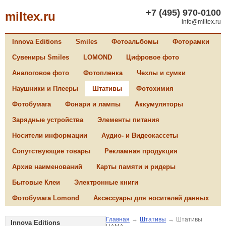
+7 (495) 970-0100
miltex.ru
info@miltex.ru
Innova Editions
Smiles
Фотоальбомы
Фоторамки
Сувениры Smiles
LOMOND
Цифровое фото
Аналоговое фото
Фотопленка
Чехлы и сумки
Наушники и Плееры
Штативы
Фотохимия
Фотобумага
Фонари и лампы
Аккумуляторы
Зарядные устройства
Элементы питания
Носители информации
Аудио- и Видеокассеты
Сопутствующие товары
Рекламная продукция
Архив наименований
Карты памяти и ридеры
Бытовые Клеи
Электронные книги
Фотобумага Lomond
Аксессуары для носителей данных
Главная
→
Штативы
→
Штативы
Innova Editions