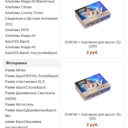
Альбомы Image Art Магнитные
Альбомы Climax
Альбомы Looney Tunes
Свадебная и Детская коллекция
2011
Альбомы PATA
Альбомы Image Art
&quot;DL&quot;
DVM 60 + портмоне для кассет (5)
(100)
Альбомы Image Art
2 руб.
&quot;DL&quot; под уголки&quot;
Фоторамки
Рамки Winko
Рамки &quot;ROYAL Emafyl&quot;
Рамки пластиковые KLS
Рамки &quot;Сосна&quot;
Рамки Деревянные Светосила
(NEW!)
Рамки Фотостиль
Рамки &quot;Деревянные&quot;
DVM 60 + портмоне для кассет (5)
Mix
(50)
рамки &quot;Керамика
2 руб.
роспись&quot;