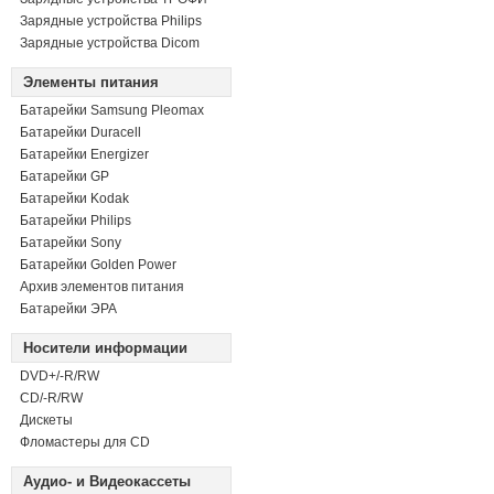
Зарядные устройства Philips
Зарядные устройства Dicom
Элементы питания
Батарейки Samsung Pleomax
Батарейки Duracell
Батарейки Energizer
Батарейки GP
Батарейки Kodak
Батарейки Philips
Батарейки Sony
Батарейки Golden Power
Архив элементов питания
Батарейки ЭРА
Носители информации
DVD+/-R/RW
СD/-R/RW
Дискеты
Фломастеры для CD
Аудио- и Видеокассеты