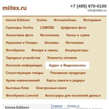
+7 (495) 970-0100
miltex.ru
info@miltex.ru
Innova Editions
Smiles
Фотоальбомы
Фоторамки
Сувениры Smiles
LOMOND
Цифровое фото
Аналоговое фото
Фотопленка
Чехлы и сумки
Наушники и Плееры
Штативы
Фотохимия
Фотобумага
Фонари и лампы
Аккумуляторы
Зарядные устройства
Элементы питания
Носители информации
Аудио- и Видеокассеты
Сопутствующие товары
Рекламная продукция
Архив наименований
Карты памяти и ридеры
Бытовые Клеи
Электронные книги
Фотобумага Lomond
Аксессуары для носителей данных
Главная
→
Аудио- и
Innova Editions