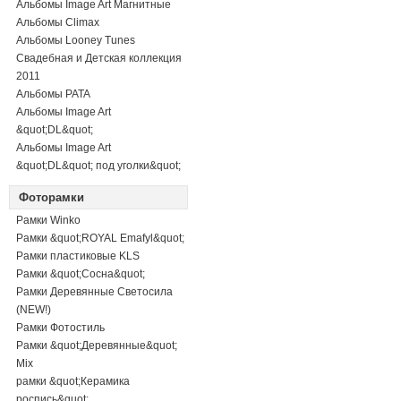
Альбомы Image Art Магнитные
Альбомы Climax
Альбомы Looney Tunes
Свадебная и Детская коллекция
2011
Альбомы PATA
Альбомы Image Art
&quot;DL&quot;
Альбомы Image Art
&quot;DL&quot; под уголки&quot;
Фоторамки
Рамки Winko
Рамки &quot;ROYAL Emafyl&quot;
Рамки пластиковые KLS
Рамки &quot;Сосна&quot;
Рамки Деревянные Светосила
(NEW!)
Рамки Фотостиль
Рамки &quot;Деревянные&quot;
Mix
рамки &quot;Керамика
роспись&quot;