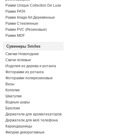
Рамки Unique Collection De Luxe
Рамки PATA
Рамки Image Art Деревянные
Рамки Стеклянные
Рамки PVC (Резиновые)
Рамки MDF
Сувениры Smiles
Свечки Новогодние
Свечи гелевые
Изделия из дерева и ротанга
Фоторамки из ротанга
Фоторамки полирезиновые
Вазы
Копилки
Шкатулки
Водные шары
Брелоки
Держатели для ароматизаторов
Держатели для моб телефона
Карандашницы
Фигурки декоративные