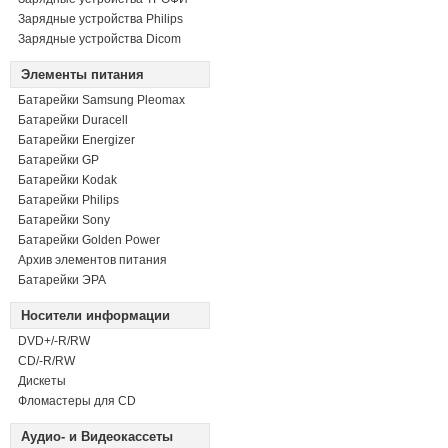
Зарядные устройства Philips
Зарядные устройства Dicom
Элементы питания
Батарейки Samsung Pleomax
Батарейки Duracell
Батарейки Energizer
Батарейки GP
Батарейки Kodak
Батарейки Philips
Батарейки Sony
Батарейки Golden Power
Архив элементов питания
Батарейки ЭРА
Носители информации
DVD+/-R/RW
СD/-R/RW
Дискеты
Фломастеры для CD
Аудио- и Видеокассеты