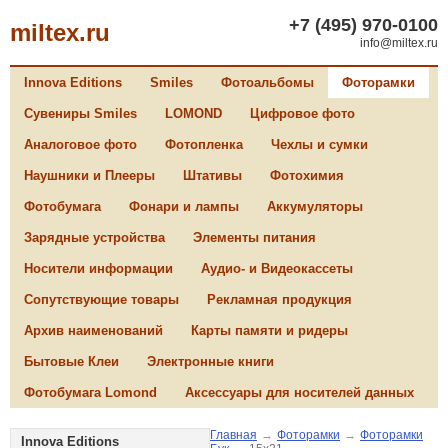
+7 (495) 970-0100
miltex.ru
info@miltex.ru
Innova Editions
Smiles
Фотоальбомы
Фоторамки
Сувениры Smiles
LOMOND
Цифровое фото
Аналоговое фото
Фотопленка
Чехлы и сумки
Наушники и Плееры
Штативы
Фотохимия
Фотобумага
Фонари и лампы
Аккумуляторы
Зарядные устройства
Элементы питания
Носители информации
Аудио- и Видеокассеты
Сопутствующие товары
Рекламная продукция
Архив наименований
Карты памяти и ридеры
Бытовые Клеи
Электронные книги
Фотобумага Lomond
Аксессуары для носителей данных
Главная
→
Фоторамки
→
Фоторамки
Innova Editions