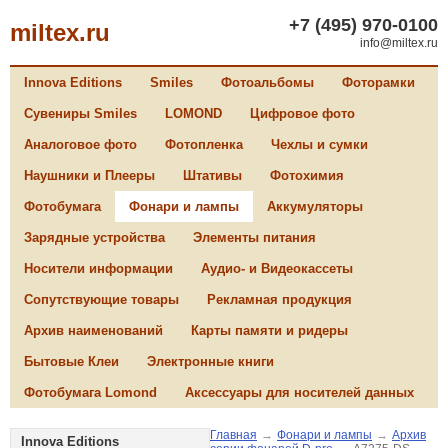
+7 (495) 970-0100
miltex.ru
info@miltex.ru
Innova Editions
Smiles
Фотоальбомы
Фоторамки
Сувениры Smiles
LOMOND
Цифровое фото
Аналоговое фото
Фотопленка
Чехлы и сумки
Наушники и Плееры
Штативы
Фотохимия
Фотобумага
Фонари и лампы
Аккумуляторы
Зарядные устройства
Элементы питания
Носители информации
Аудио- и Видеокассеты
Сопутствующие товары
Рекламная продукция
Архив наименований
Карты памяти и ридеры
Бытовые Клеи
Электронные книги
Фотобумага Lomond
Аксессуары для носителей данных
Главная
→
Фонари и лампы
→
Архив
Innova Editions