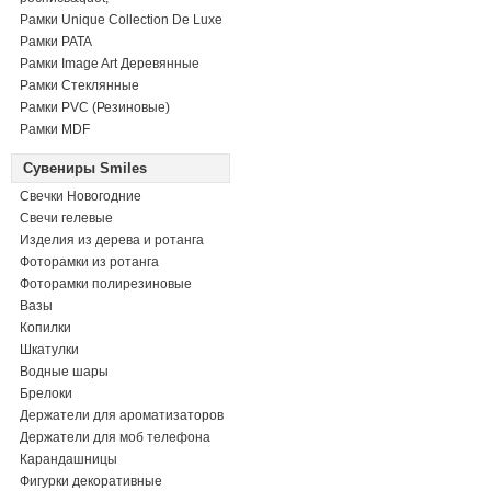
Рамки Unique Collection De Luxe
Рамки PATA
Рамки Image Art Деревянные
Рамки Стеклянные
Рамки PVC (Резиновые)
Рамки MDF
Сувениры Smiles
Свечки Новогодние
Свечи гелевые
Изделия из дерева и ротанга
Фоторамки из ротанга
Фоторамки полирезиновые
Вазы
Копилки
Шкатулки
Водные шары
Брелоки
Держатели для ароматизаторов
Держатели для моб телефона
Карандашницы
Фигурки декоративные