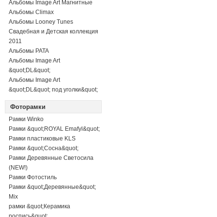
Альбомы Image Art Магнитные
Альбомы Climax
Альбомы Looney Tunes
Свадебная и Детская коллекция
2011
Альбомы PATA
Альбомы Image Art
&quot;DL&quot;
Альбомы Image Art
&quot;DL&quot; под уголки&quot;
Фоторамки
Рамки Winko
Рамки &quot;ROYAL Emafyl&quot;
Рамки пластиковые KLS
Рамки &quot;Сосна&quot;
Рамки Деревянные Светосила
(NEW!)
Рамки Фотостиль
Рамки &quot;Деревянные&quot;
Mix
рамки &quot;Керамика
роспись&quot;