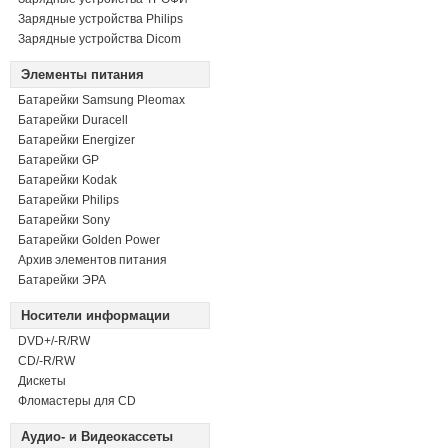
Зарядные устройства Philips
Зарядные устройства Dicom
Элементы питания
Батарейки Samsung Pleomax
Батарейки Duracell
Батарейки Energizer
Батарейки GP
Батарейки Kodak
Батарейки Philips
Батарейки Sony
Батарейки Golden Power
Архив элементов питания
Батарейки ЭРА
Носители информации
DVD+/-R/RW
СD/-R/RW
Дискеты
Фломастеры для CD
Аудио- и Видеокассеты