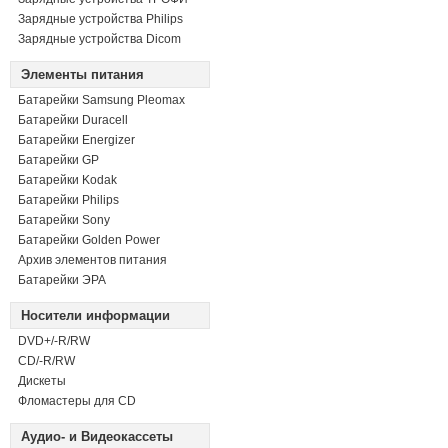
Зарядные устройства Philips
Зарядные устройства Dicom
Элементы питания
Батарейки Samsung Pleomax
Батарейки Duracell
Батарейки Energizer
Батарейки GP
Батарейки Kodak
Батарейки Philips
Батарейки Sony
Батарейки Golden Power
Архив элементов питания
Батарейки ЭРА
Носители информации
DVD+/-R/RW
СD/-R/RW
Дискеты
Фломастеры для CD
Аудио- и Видеокассеты