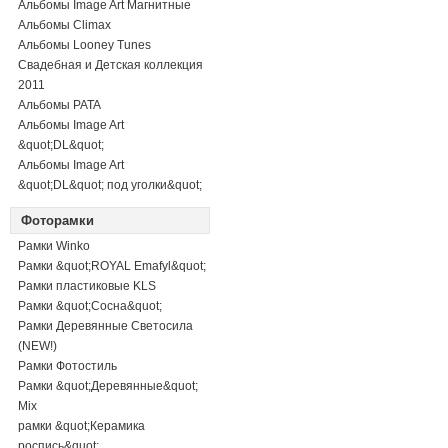
Альбомы Image Art Магнитные
Альбомы Climax
Альбомы Looney Tunes
Свадебная и Детская коллекция
2011
Альбомы PATA
Альбомы Image Art
&quot;DL&quot;
Альбомы Image Art
&quot;DL&quot; под уголки&quot;
Фоторамки
Рамки Winko
Рамки &quot;ROYAL Emafyl&quot;
Рамки пластиковые KLS
Рамки &quot;Сосна&quot;
Рамки Деревянные Светосила
(NEW!)
Рамки Фотостиль
Рамки &quot;Деревянные&quot;
Mix
рамки &quot;Керамика
роспись&quot;