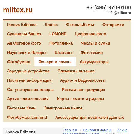
+7 (495) 970-0100
miltex.ru
info@miltex.ru
Innova Editions
Smiles
Фотоальбомы
Фоторамки
Сувениры Smiles
LOMOND
Цифровое фото
Аналоговое фото
Фотопленка
Чехлы и сумки
Наушники и Плееры
Штативы
Фотохимия
Фотобумага
Фонари и лампы
Аккумуляторы
Зарядные устройства
Элементы питания
Носители информации
Аудио- и Видеокассеты
Сопутствующие товары
Рекламная продукция
Архив наименований
Карты памяти и ридеры
Бытовые Клеи
Электронные книги
Фотобумага Lomond
Аксессуары для носителей данных
Главная
→
Фонари и лампы
→
Архив
Innova Editions