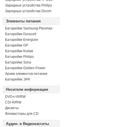
Зарядные устройства Philips
Зарядные устройства Dicom
Элементы питания
Батарейки Samsung Pleomax
Батарейки Duracell
Батарейки Energizer
Батарейки GP
Батарейки Kodak
Батарейки Philips
Батарейки Sony
Батарейки Golden Power
Архив элементов питания
Батарейки ЭРА
Носители информации
DVD+/-R/RW
СD/-R/RW
Дискеты
Фломастеры для CD
Аудио- и Видеокассеты