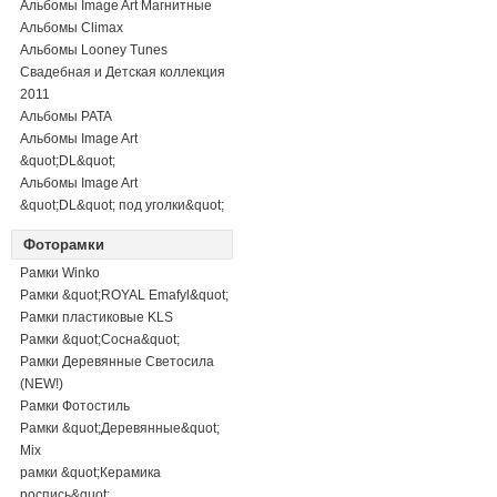
Альбомы Image Art Магнитные
Альбомы Climax
Альбомы Looney Tunes
Свадебная и Детская коллекция
2011
Альбомы PATA
Альбомы Image Art
&quot;DL&quot;
Альбомы Image Art
&quot;DL&quot; под уголки&quot;
Фоторамки
Рамки Winko
Рамки &quot;ROYAL Emafyl&quot;
Рамки пластиковые KLS
Рамки &quot;Сосна&quot;
Рамки Деревянные Светосила
(NEW!)
Рамки Фотостиль
Рамки &quot;Деревянные&quot;
Mix
рамки &quot;Керамика
роспись&quot;