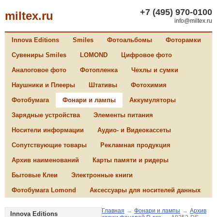
+7 (495) 970-0100
miltex.ru
info@miltex.ru
Innova Editions
Smiles
Фотоальбомы
Фоторамки
Сувениры Smiles
LOMOND
Цифровое фото
Аналоговое фото
Фотопленка
Чехлы и сумки
Наушники и Плееры
Штативы
Фотохимия
Фотобумага
Фонари и лампы
Аккумуляторы
Зарядные устройства
Элементы питания
Носители информации
Аудио- и Видеокассеты
Сопутствующие товары
Рекламная продукция
Архив наименований
Карты памяти и ридеры
Бытовые Клеи
Электронные книги
Фотобумага Lomond
Аксессуары для носителей данных
Главная
→
Фонари и лампы
→
Архив
Innova Editions