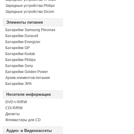
Зарядные устройства Philips
Зарядные устройства Dicom
Элементы питания
Батарейки Samsung Pleomax
Батарейки Duracell
Батарейки Energizer
Батарейки GP
Батарейки Kodak
Батарейки Philips
Батарейки Sony
Батарейки Golden Power
Архив элементов питания
Батарейки ЭРА
Носители информации
DVD+/-R/RW
СD/-R/RW
Дискеты
Фломастеры для CD
Аудио- и Видеокассеты