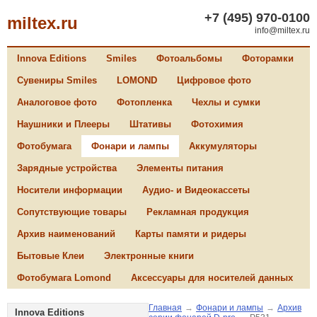
+7 (495) 970-0100
miltex.ru
info@miltex.ru
Innova Editions
Smiles
Фотоальбомы
Фоторамки
Сувениры Smiles
LOMOND
Цифровое фото
Аналоговое фото
Фотопленка
Чехлы и сумки
Наушники и Плееры
Штативы
Фотохимия
Фотобумага
Фонари и лампы
Аккумуляторы
Зарядные устройства
Элементы питания
Носители информации
Аудио- и Видеокассеты
Сопутствующие товары
Рекламная продукция
Архив наименований
Карты памяти и ридеры
Бытовые Клеи
Электронные книги
Фотобумага Lomond
Аксессуары для носителей данных
Главная
→
Фонари и лампы
→
Архив
Innova Editions