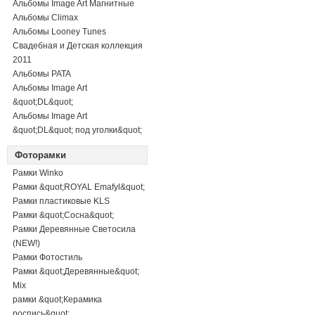
Альбомы Image Art Магнитные
Альбомы Climax
Альбомы Looney Tunes
Свадебная и Детская коллекция
2011
Альбомы PATA
Альбомы Image Art
&quot;DL&quot;
Альбомы Image Art
&quot;DL&quot; под уголки&quot;
Фоторамки
Рамки Winko
Рамки &quot;ROYAL Emafyl&quot;
Рамки пластиковые KLS
Рамки &quot;Сосна&quot;
Рамки Деревянные Светосила
(NEW!)
Рамки Фотостиль
Рамки &quot;Деревянные&quot;
Mix
рамки &quot;Керамика
роспись&quot;