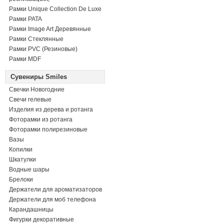
Рамки Unique Collection De Luxe
Рамки PATA
Рамки Image Art Деревянные
Рамки Стеклянные
Рамки PVC (Резиновые)
Рамки MDF
Сувениры Smiles
Свечки Новогодние
Свечи гелевые
Изделия из дерева и ротанга
Фоторамки из ротанга
Фоторамки полирезиновые
Вазы
Копилки
Шкатулки
Водные шары
Брелоки
Держатели для ароматизаторов
Держатели для моб телефона
Карандашницы
Фигурки декоративные