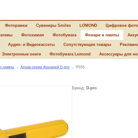
Фоторамки
Сувениры Smiles
LOMOND
Цифровое фото
ативы
Фотохимия
Фотобумага
Фонари и лампы
Акку
Аудио- и Видеокассеты
Сопутствующие товары
Рекламн
Электронные книги
Фотобумага Lomond
Аксессуары для но
и лампы
→
Архив серии фонарей D-pro
→
P555
Бренд:
D-pro