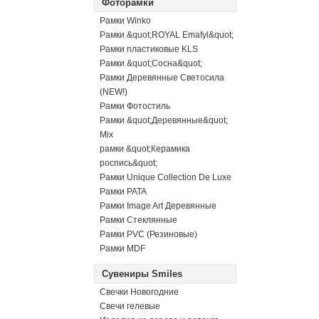
Фоторамки
Рамки Winko
Рамки &quot;ROYAL Emafyl&quot;
Рамки пластиковые KLS
Рамки &quot;Сосна&quot;
Рамки Деревянные Светосила
(NEW!)
Рамки Фотостиль
Рамки &quot;Деревянные&quot;
Mix
рамки &quot;Керамика
роспись&quot;
Рамки Unique Collection De Luxe
Рамки PATA
Рамки Image Art Деревянные
Рамки Стеклянные
Рамки PVC (Резиновые)
Рамки MDF
Сувениры Smiles
Свечки Новогодние
Свечи гелевые