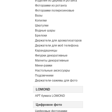
Изделия из дерева и ротанга
Фоторамки из ротанга
Фоторамки полирезиновые
Вазы
Копилки
Шкатулки
Водные шары
Брелоки
Держатели для ароматизаторов
Держатели для моб телефона
Карандашницы
Фигурки декоративные
Магниты декоративные
Мини-рамки
Настольные аксессуары
Подсвечники
Держатели-зажимы для фото
LOMOND
АРТ бумага LOMOND
Цифровое фото
Цифровые фоторамки