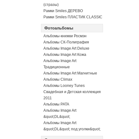
(стразы)
Рамки Smiles ДЕРЕВО
Рамки Smiles ПЛАСТИК CLASSIC
Фотоальбомы
Альбомы-книжки Росмэн
Альбомы СК-Полиграфия
Альбомы Image Art Deluxe
Альбомы Image Art Кожа
Альбомы Image Art
Традиционные
Альбомы Image Art Магнитные
Альбомы Climax
Альбомы Looney Tunes
Свадебная и Детская коллекция
2011
Альбомы PATA
Альбомы Image Art
&quot;DL&quot;
Альбомы Image Art
&quot;DL&quot; под уголки&quot;