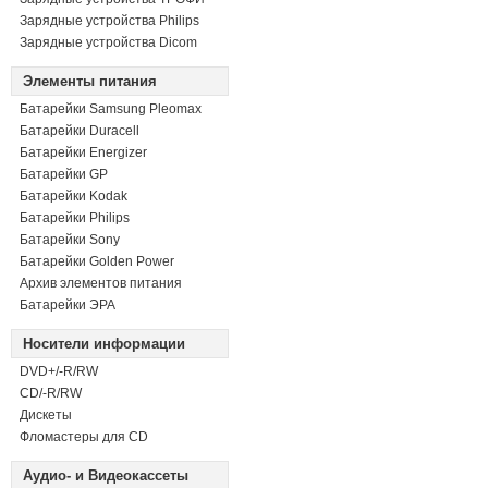
Зарядные устройства Philips
Зарядные устройства Dicom
Элементы питания
Батарейки Samsung Pleomax
Батарейки Duracell
Батарейки Energizer
Батарейки GP
Батарейки Kodak
Батарейки Philips
Батарейки Sony
Батарейки Golden Power
Архив элементов питания
Батарейки ЭРА
Носители информации
DVD+/-R/RW
СD/-R/RW
Дискеты
Фломастеры для CD
Аудио- и Видеокассеты