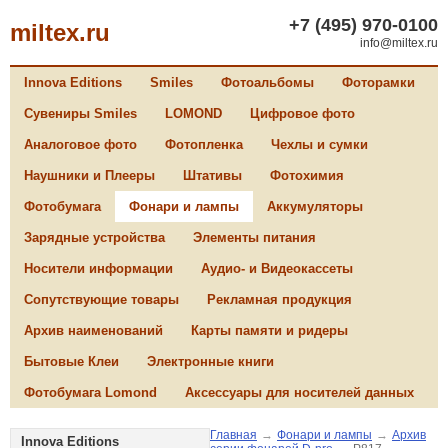
+7 (495) 970-0100
miltex.ru
info@miltex.ru
Innova Editions
Smiles
Фотоальбомы
Фоторамки
Сувениры Smiles
LOMOND
Цифровое фото
Аналоговое фото
Фотопленка
Чехлы и сумки
Наушники и Плееры
Штативы
Фотохимия
Фотобумага
Фонари и лампы
Аккумуляторы
Зарядные устройства
Элементы питания
Носители информации
Аудио- и Видеокассеты
Сопутствующие товары
Рекламная продукция
Архив наименований
Карты памяти и ридеры
Бытовые Клеи
Электронные книги
Фотобумага Lomond
Аксессуары для носителей данных
Главная
→
Фонари и лампы
→
Архив
Innova Editions