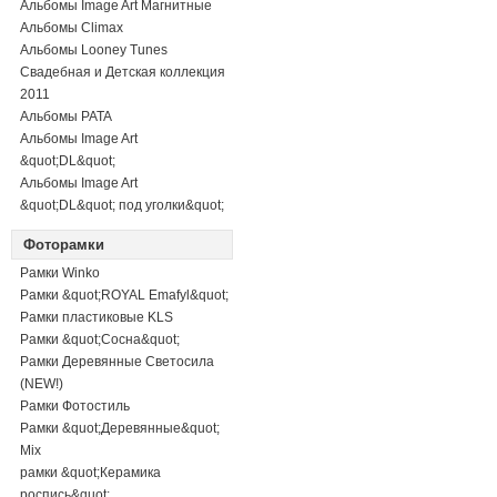
Альбомы Image Art Магнитные
Альбомы Climax
Альбомы Looney Tunes
Свадебная и Детская коллекция
2011
Альбомы PATA
Альбомы Image Art
&quot;DL&quot;
Альбомы Image Art
&quot;DL&quot; под уголки&quot;
Фоторамки
Рамки Winko
Рамки &quot;ROYAL Emafyl&quot;
Рамки пластиковые KLS
Рамки &quot;Сосна&quot;
Рамки Деревянные Светосила
(NEW!)
Рамки Фотостиль
Рамки &quot;Деревянные&quot;
Mix
рамки &quot;Керамика
роспись&quot;