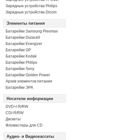
Зарядные устройства Philips
Зарядные устройства Dicom
Элементы питания
Батарейки Samsung Pleomax
Батарейки Duracell
Батарейки Energizer
Батарейки GP
Батарейки Kodak
Батарейки Philips
Батарейки Sony
Батарейки Golden Power
Архив элементов питания
Батарейки ЭРА
Носители информации
DVD+/-R/RW
СD/-R/RW
Дискеты
Фломастеры для CD
Аудио- и Видеокассеты