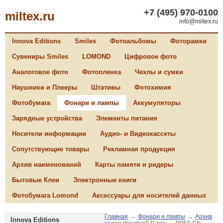
+7 (495) 970-0100
miltex.ru
info@miltex.ru
Innova Editions
Smiles
Фотоальбомы
Фоторамки
Сувениры Smiles
LOMOND
Цифровое фото
Аналоговое фото
Фотопленка
Чехлы и сумки
Наушники и Плееры
Штативы
Фотохимия
Фотобумага
Фонари и лампы
Аккумуляторы
Зарядные устройства
Элементы питания
Носители информации
Аудио- и Видеокассеты
Сопутствующие товары
Рекламная продукция
Архив наименований
Карты памяти и ридеры
Бытовые Клеи
Электронные книги
Фотобумага Lomond
Аксессуары для носителей данных
Главная
→
Фонари и лампы
→
Архив
Innova Editions