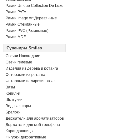
Рамки Unique Collection De Luxe
Рамки PATA
Рамки Image Art Деревянные
Рамки Стеклянные
Рамки PVC (Резиновые)
Рамки MDF
Сувениры Smiles
Свечки Новогодние
Свечи гелевые
Изделия из дерева и ротанга
Фоторамки из ротанга
Фоторамки полирезиновые
Вазы
Копилки
Шкатулки
Водные шары
Брелоки
Держатели для ароматизаторов
Держатели для моб телефона
Карандашницы
Фигурки декоративные