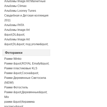
Альбомы Image Art Магнитные
Альбомы Climax
Альбомы Looney Tunes
Свадебная и Детская коллекция
2011
Альбомы PATA
Альбомы Image Art
&quot;DL&quot;
Альбомы Image Art
&quot;DL&quot; под уголки&quot;
Фоторамки
Рамки Winko
Рамки &quot;ROYAL Emafyl&quot;
Рамки пластиковые KLS
Рамки &quot;Сосна&quot;
Рамки Деревянные Светосила
(NEW!)
Рамки Фотостиль
Рамки &quot;Деревянные&quot;
Mix
рамки &quot;Керамика
роспись&quot;