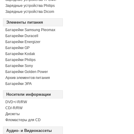
Зарядные устройства Philips
Зарядные устройства Dicom
Элементы питания
Батарейки Samsung Pleomax
Батарейки Duracell
Батарейки Energizer
Батарейки GP
Батарейки Kodak
Батарейки Philips
Батарейки Sony
Батарейки Golden Power
Архив элементов питания
Батарейки ЭРА
Носители информации
DVD+/-R/RW
СD/-R/RW
Дискеты
Фломастеры для CD
Аудио- и Видеокассеты