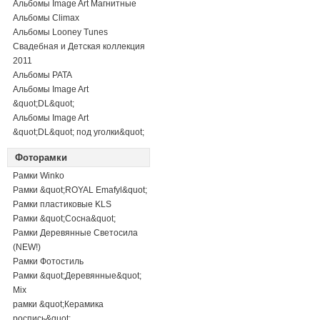
Альбомы Image Art Магнитные
Альбомы Climax
Альбомы Looney Tunes
Свадебная и Детская коллекция
2011
Альбомы PATA
Альбомы Image Art
&quot;DL&quot;
Альбомы Image Art
&quot;DL&quot; под уголки&quot;
Фоторамки
Рамки Winko
Рамки &quot;ROYAL Emafyl&quot;
Рамки пластиковые KLS
Рамки &quot;Сосна&quot;
Рамки Деревянные Светосила
(NEW!)
Рамки Фотостиль
Рамки &quot;Деревянные&quot;
Mix
рамки &quot;Керамика
роспись&quot;