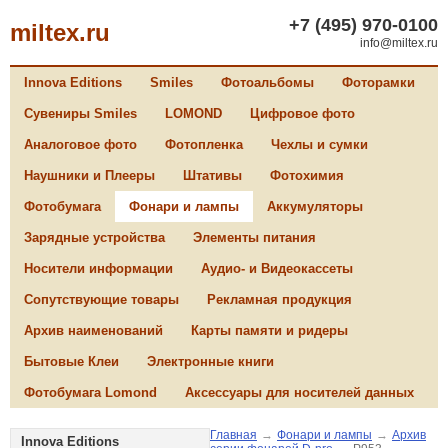
+7 (495) 970-0100
miltex.ru
info@miltex.ru
Innova Editions
Smiles
Фотоальбомы
Фоторамки
Сувениры Smiles
LOMOND
Цифровое фото
Аналоговое фото
Фотопленка
Чехлы и сумки
Наушники и Плееры
Штативы
Фотохимия
Фотобумага
Фонари и лампы
Аккумуляторы
Зарядные устройства
Элементы питания
Носители информации
Аудио- и Видеокассеты
Сопутствующие товары
Рекламная продукция
Архив наименований
Карты памяти и ридеры
Бытовые Клеи
Электронные книги
Фотобумага Lomond
Аксессуары для носителей данных
Главная
→
Фонари и лампы
→
Архив
Innova Editions