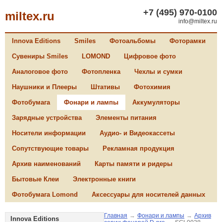
+7 (495) 970-0100
miltex.ru
info@miltex.ru
Innova Editions
Smiles
Фотоальбомы
Фоторамки
Сувениры Smiles
LOMOND
Цифровое фото
Аналоговое фото
Фотопленка
Чехлы и сумки
Наушники и Плееры
Штативы
Фотохимия
Фотобумага
Фонари и лампы
Аккумуляторы
Зарядные устройства
Элементы питания
Носители информации
Аудио- и Видеокассеты
Сопутствующие товары
Рекламная продукция
Архив наименований
Карты памяти и ридеры
Бытовые Клеи
Электронные книги
Фотобумага Lomond
Аксессуары для носителей данных
Главная
→
Фонари и лампы
→
Архив
Innova Editions