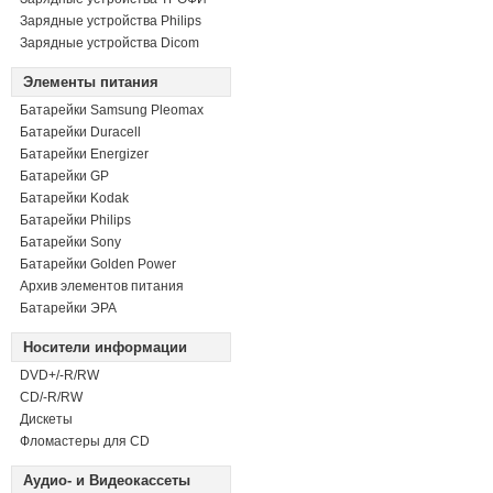
Зарядные устройства Philips
Зарядные устройства Dicom
Элементы питания
Батарейки Samsung Pleomax
Батарейки Duracell
Батарейки Energizer
Батарейки GP
Батарейки Kodak
Батарейки Philips
Батарейки Sony
Батарейки Golden Power
Архив элементов питания
Батарейки ЭРА
Носители информации
DVD+/-R/RW
СD/-R/RW
Дискеты
Фломастеры для CD
Аудио- и Видеокассеты