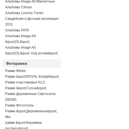
Альбомы Image Art Магнитные
Альбомы Climax
Альбомы Looney Tunes
Свадебная и Детская коллекция
2011
Альбомы PATA
Альбомы Image Art
&quot;DL&quot;
Альбомы Image Art
&quot;DL&quot; под уголки&quot;
Фоторамки
Рамки Winko
Рамки &quot;ROYAL Emafyl&quot;
Рамки пластиковые KLS
Рамки &quot;Сосна&quot;
Рамки Деревянные Светосила
(NEW!)
Рамки Фотостиль
Рамки &quot;Деревянные&quot;
Mix
рамки &quot;Керамика
роспись&quot;