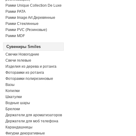
Рамки Unique Collection De Luxe
Рамки PATA
Рамки Image Art Деревянные
Рамки Стеклянные
Рамки PVC (Резиновые)
Рамки MDF
Сувениры Smiles
Свечки Новогодние
Свечи гелевые
Изделия из дерева и ротанга
Фоторамки из ротанга
Фоторамки полирезиновые
Вазы
Копилки
Шкатулки
Водные шары
Брелоки
Держатели для ароматизаторов
Держатели для моб телефона
Карандашницы
Фигурки декоративные