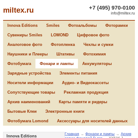
+7 (495) 970-0100
miltex.ru
info@miltex.ru
Innova Editions
Smiles
Фотоальбомы
Фоторамки
Сувениры Smiles
LOMOND
Цифровое фото
Аналоговое фото
Фотопленка
Чехлы и сумки
Наушники и Плееры
Штативы
Фотохимия
Фотобумага
Фонари и лампы
Аккумуляторы
Зарядные устройства
Элементы питания
Носители информации
Аудио- и Видеокассеты
Сопутствующие товары
Рекламная продукция
Архив наименований
Карты памяти и ридеры
Бытовые Клеи
Электронные книги
Фотобумага Lomond
Аксессуары для носителей данных
Главная
→
Фонари и лампы
→
Архив
Innova Editions