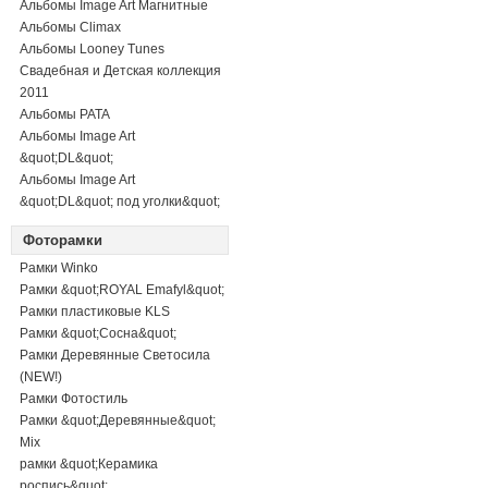
Альбомы Image Art Магнитные
Альбомы Climax
Альбомы Looney Tunes
Свадебная и Детская коллекция
2011
Альбомы PATA
Альбомы Image Art
&quot;DL&quot;
Альбомы Image Art
&quot;DL&quot; под уголки&quot;
Фоторамки
Рамки Winko
Рамки &quot;ROYAL Emafyl&quot;
Рамки пластиковые KLS
Рамки &quot;Сосна&quot;
Рамки Деревянные Светосила
(NEW!)
Рамки Фотостиль
Рамки &quot;Деревянные&quot;
Mix
рамки &quot;Керамика
роспись&quot;