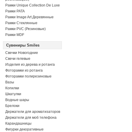
Рамки Unique Collection De Luxe
Рамки PATA
Рамки Image Art Деревянные
Рамки Стеклянные
Рамки PVC (Резиновые)
Рамки MDF
Сувениры Smiles
Свечки Новогодние
Свечи гелевые
Изделия из дерева и ротанга
Фоторамки из ротанга
Фоторамки полирезиновые
Вазы
Копилки
Шкатулки
Водные шары
Брелоки
Держатели для ароматизаторов
Держатели для моб телефона
Карандашницы
Фигурки декоративные