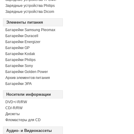
Зарядные устройства Philips
Зарядные устройства Dicom
Элементы питания
Батарейки Samsung Pleomax
Батарейки Duracell
Батарейки Energizer
Батарейки GP
Батарейки Kodak
Батарейки Philips
Батарейки Sony
Батарейки Golden Power
Архив элементов питания
Батарейки ЭРА
Носители информации
DVD+/-R/RW
СD/-R/RW
Дискеты
Фломастеры для CD
Аудио- и Видеокассеты