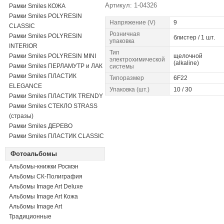
Артикул: 1-04326
Рамки Smiles КОЖА
Рамки Smiles POLYRESIN
Напряжение (V)
9
CLASSIC
Розничная
Рамки Smiles POLYRESIN
блистер / 1 шт.
упаковка
INTERIOR
Тип
Рамки Smiles POLYRESIN MINI
щелочной
электрохимической
(alkaline)
Рамки Smiles ПЕРЛАМУТР и ЛАК
системы
Рамки Smiles ПЛАСТИК
Типоразмер
6F22
ELEGANCE
Упаковка (шт.)
10 / 30
Рамки Smiles ПЛАСТИК TRENDY
Рамки Smiles СТЕКЛО STRASS
(стразы)
Рамки Smiles ДЕРЕВО
Рамки Smiles ПЛАСТИК CLASSIC
Фотоальбомы
Альбомы-книжки Росмэн
Альбомы СК-Полиграфия
Альбомы Image Art Deluxe
Альбомы Image Art Кожа
Альбомы Image Art
Традиционные