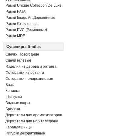
Рамки Unique Collection De Luxe
Рамки PATA
Рамки Image Art Деревянные
Рамки Стеклянные
Рамки PVC (Резиновые)
Рамки MDF
Сувениры Smiles
Свечки Новогодние
Свечи гелевые
Изделия из дерева и ротанга
Фоторамки из ротанга
Фоторамки полирезиновые
Вазы
Копилки
Шкатулки
Водные шары
Брелоки
Держатели для ароматизаторов
Держатели для моб телефона
Карандашницы
Фигурки декоративные