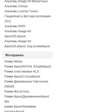
Альбомы Image Art Магнитные
Альбомы Climax
Альбомы Looney Tunes
Свадебная и Детская коллекция
2011
Альбомы PATA
Альбомы Image Art
&quot;DL&quot;
Альбомы Image Art
&quot;DL&quot; под уголки&quot;
Фоторамки
Рамки Winko
Рамки &quot;ROYAL Emafyl&quot;
Рамки пластиковые KLS
Рамки &quot;Сосна&quot;
Рамки Деревянные Светосила
(NEW!)
Рамки Фотостиль
Рамки &quot;Деревянные&quot;
Mix
рамки &quot;Керамика
роспись&quot;