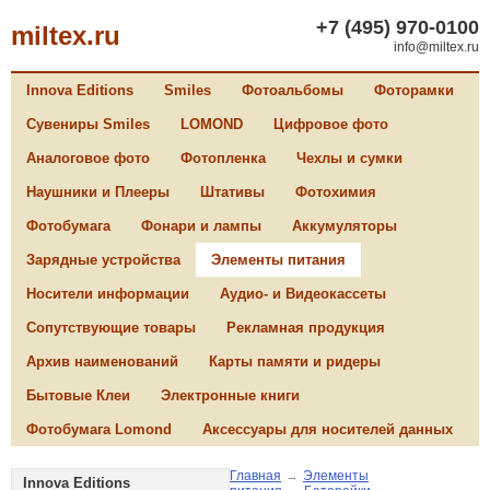
+7 (495) 970-0100
miltex.ru
info@miltex.ru
Innova Editions
Smiles
Фотоальбомы
Фоторамки
Сувениры Smiles
LOMOND
Цифровое фото
Аналоговое фото
Фотопленка
Чехлы и сумки
Наушники и Плееры
Штативы
Фотохимия
Фотобумага
Фонари и лампы
Аккумуляторы
Зарядные устройства
Элементы питания
Носители информации
Аудио- и Видеокассеты
Сопутствующие товары
Рекламная продукция
Архив наименований
Карты памяти и ридеры
Бытовые Клеи
Электронные книги
Фотобумага Lomond
Аксессуары для носителей данных
Главная
→
Элементы
Innova Editions