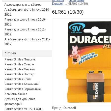
питания
→
Батарейки
Duracell
→
6LR61 (10/30)
Аксессуары для альбомов
Альбомы для фото Innova 2010-
6LR61 (10/30)
2011
Рамки для фото Innova 2010-
2011
Рамки для фото Innova 2011-
2012
Альбомы для фото Innova 2011-
2012
Smiles
Рамки Smiles Пластик
Рамки Smiles Стекло
Рамки Smiles Металл
Рамки Smiles Постер
Рамки Smiles Клип
Рамки Smiles Алюминий
Рамки Smiles Зеркальные
Альбомы Smiles
Архивы для хранения
фотографий
Бренд:
Duracell
Рамки Smiles METAL LUXE