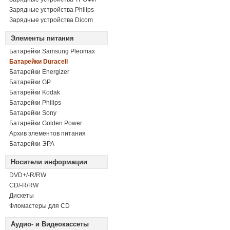
Зарядные устройства Philips
Зарядные устройства Dicom
Элементы питания
Батарейки Samsung Pleomax
Батарейки Duracell
Батарейки Energizer
Батарейки GP
Батарейки Kodak
Батарейки Philips
Батарейки Sony
Батарейки Golden Power
Архив элементов питания
Батарейки ЭРА
Носители информации
DVD+/-R/RW
СD/-R/RW
Дискеты
Фломастеры для CD
Аудио- и Видеокассеты