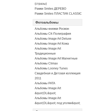
(стразы)
Рамки Smiles ДЕРЕВО
Рамки Smiles ПЛАСТИК CLASSIC
Фотоальбомы
Альбомы-книжки Росмэн
Альбомы СК-Полиграфия
Альбомы Image Art Deluxe
Альбомы Image Art Кожа
Альбомы Image Art
Традиционные
Альбомы Image Art Магнитные
Альбомы Climax
Альбомы Looney Tunes
Свадебная и Детская коллекция
2011
Альбомы PATA
Альбомы Image Art
&quot;DL&quot;
Альбомы Image Art
&quot;DL&quot; под уголки&quot;