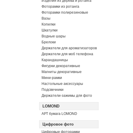
Изделия из дерева и ротанга
Фоторамки из ротанга
Фоторамки полирезиновые
Вазы
Копилки
Шкатулки
Водные шары
Брелоки
Держатели для ароматизаторов
Держатели для моб телефона
Карандашницы
Фигурки декоративные
Магниты декоративные
Мини-рамки
Настольные аксессуары
Подсвечники
Держатели-зажимы для фото
LOMOND
АРТ бумага LOMOND
Цифровое фото
Цифровые фоторамки