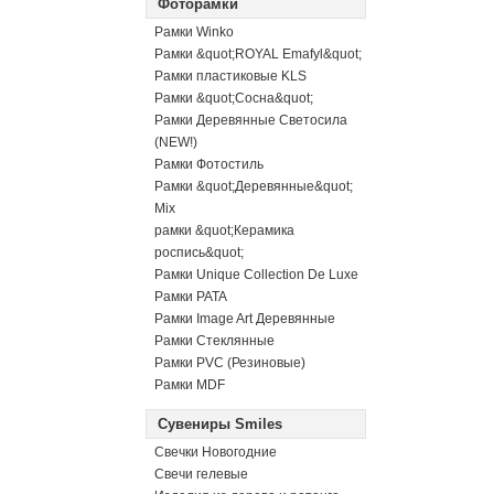
Фоторамки
Рамки Winko
Рамки &quot;ROYAL Emafyl&quot;
Рамки пластиковые KLS
Рамки &quot;Сосна&quot;
Рамки Деревянные Светосила
(NEW!)
Рамки Фотостиль
Рамки &quot;Деревянные&quot;
Mix
рамки &quot;Керамика
роспись&quot;
Рамки Unique Collection De Luxe
Рамки PATA
Рамки Image Art Деревянные
Рамки Стеклянные
Рамки PVC (Резиновые)
Рамки MDF
Сувениры Smiles
Свечки Новогодние
Свечи гелевые