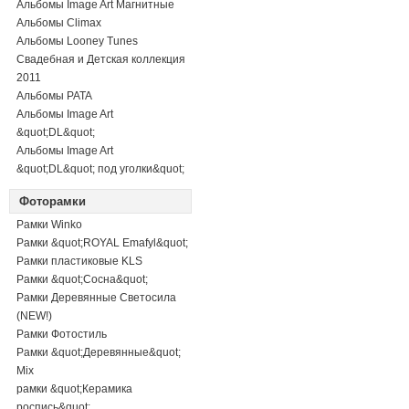
Альбомы Image Art Магнитные
Альбомы Climax
Альбомы Looney Tunes
Свадебная и Детская коллекция
2011
Альбомы PATA
Альбомы Image Art
&quot;DL&quot;
Альбомы Image Art
&quot;DL&quot; под уголки&quot;
Фоторамки
Рамки Winko
Рамки &quot;ROYAL Emafyl&quot;
Рамки пластиковые KLS
Рамки &quot;Сосна&quot;
Рамки Деревянные Светосила
(NEW!)
Рамки Фотостиль
Рамки &quot;Деревянные&quot;
Mix
рамки &quot;Керамика
роспись&quot;