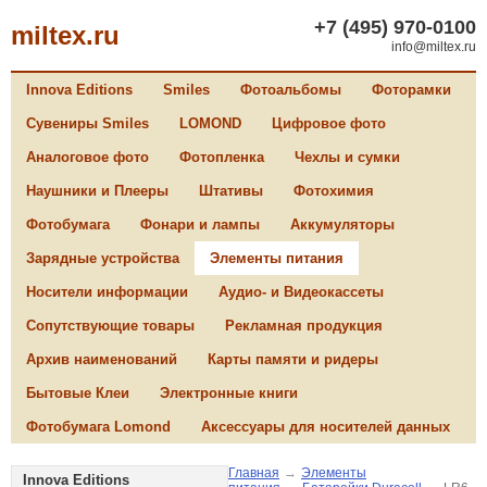
+7 (495) 970-0100
miltex.ru
info@miltex.ru
Innova Editions
Smiles
Фотоальбомы
Фоторамки
Сувениры Smiles
LOMOND
Цифровое фото
Аналоговое фото
Фотопленка
Чехлы и сумки
Наушники и Плееры
Штативы
Фотохимия
Фотобумага
Фонари и лампы
Аккумуляторы
Зарядные устройства
Элементы питания
Носители информации
Аудио- и Видеокассеты
Сопутствующие товары
Рекламная продукция
Архив наименований
Карты памяти и ридеры
Бытовые Клеи
Электронные книги
Фотобумага Lomond
Аксессуары для носителей данных
Главная
→
Элементы
Innova Editions