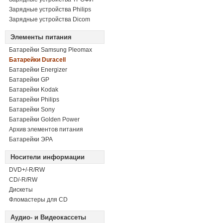
Зарядные устройства Philips
Зарядные устройства Dicom
Элементы питания
Батарейки Samsung Pleomax
Батарейки Duracell
Батарейки Energizer
Батарейки GP
Батарейки Kodak
Батарейки Philips
Батарейки Sony
Батарейки Golden Power
Архив элементов питания
Батарейки ЭРА
Носители информации
DVD+/-R/RW
СD/-R/RW
Дискеты
Фломастеры для CD
Аудио- и Видеокассеты