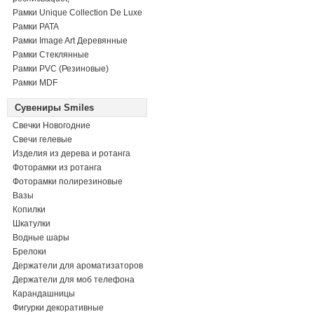
Рамки Unique Collection De Luxe
Рамки PATA
Рамки Image Art Деревянные
Рамки Стеклянные
Рамки PVC (Резиновые)
Рамки MDF
Сувениры Smiles
Свечки Новогодние
Свечи гелевые
Изделия из дерева и ротанга
Фоторамки из ротанга
Фоторамки полирезиновые
Вазы
Копилки
Шкатулки
Водные шары
Брелоки
Держатели для ароматизаторов
Держатели для моб телефона
Карандашницы
Фигурки декоративные