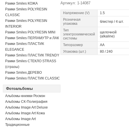
Артикул: 1-14087
Рамки Smiles КОЖА
Рамки Smiles POLYRESIN
Напряжение (V)
1.5
CLASSIC
Розничная
Рамки Smiles POLYRESIN
блистер / 4 шт.
упаковка
INTERIOR
Тип
Рамки Smiles POLYRESIN MINI
щелочной
электрохимической
(alkaline)
Рамки Smiles ПЕРЛАМУТР и ЛАК
системы
Рамки Smiles ПЛАСТИК
Типоразмер
AA
ELEGANCE
Упаковка (шт.)
80 / 240
Рамки Smiles ПЛАСТИК TRENDY
Рамки Smiles СТЕКЛО STRASS
(стразы)
Рамки Smiles ДЕРЕВО
Рамки Smiles ПЛАСТИК CLASSIC
Фотоальбомы
Альбомы-книжки Росмэн
Альбомы СК-Полиграфия
Альбомы Image Art Deluxe
Альбомы Image Art Кожа
Альбомы Image Art
Традиционные