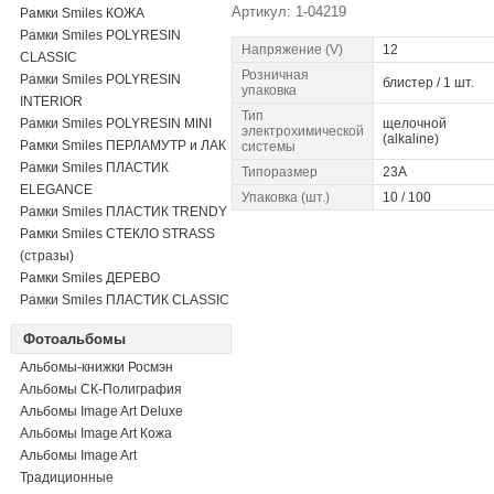
Артикул: 1-04219
Рамки Smiles КОЖА
Рамки Smiles POLYRESIN
Напряжение (V)
12
CLASSIC
Розничная
Рамки Smiles POLYRESIN
блистер / 1 шт.
упаковка
INTERIOR
Тип
Рамки Smiles POLYRESIN MINI
щелочной
электрохимической
(alkaline)
Рамки Smiles ПЕРЛАМУТР и ЛАК
системы
Рамки Smiles ПЛАСТИК
Типоразмер
23A
ELEGANCE
Упаковка (шт.)
10 / 100
Рамки Smiles ПЛАСТИК TRENDY
Рамки Smiles СТЕКЛО STRASS
(стразы)
Рамки Smiles ДЕРЕВО
Рамки Smiles ПЛАСТИК CLASSIC
Фотоальбомы
Альбомы-книжки Росмэн
Альбомы СК-Полиграфия
Альбомы Image Art Deluxe
Альбомы Image Art Кожа
Альбомы Image Art
Традиционные