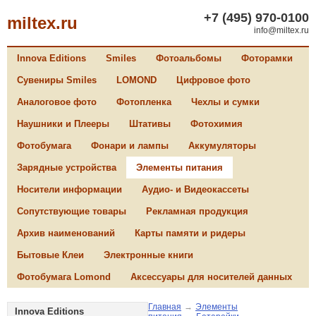
+7 (495) 970-0100
miltex.ru
info@miltex.ru
Innova Editions
Smiles
Фотоальбомы
Фоторамки
Сувениры Smiles
LOMOND
Цифровое фото
Аналоговое фото
Фотопленка
Чехлы и сумки
Наушники и Плееры
Штативы
Фотохимия
Фотобумага
Фонари и лампы
Аккумуляторы
Зарядные устройства
Элементы питания
Носители информации
Аудио- и Видеокассеты
Сопутствующие товары
Рекламная продукция
Архив наименований
Карты памяти и ридеры
Бытовые Клеи
Электронные книги
Фотобумага Lomond
Аксессуары для носителей данных
Главная
→
Элементы
Innova Editions