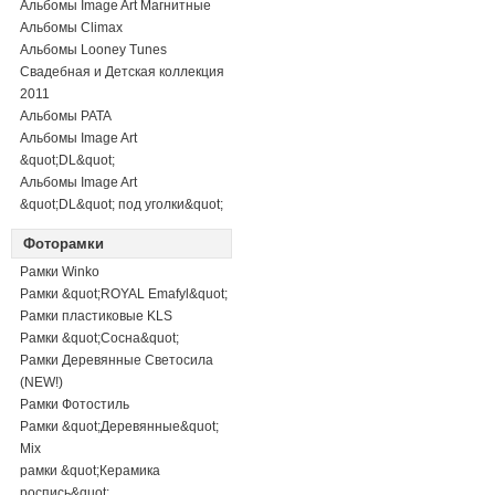
Альбомы Image Art Магнитные
Альбомы Climax
Альбомы Looney Tunes
Свадебная и Детская коллекция
2011
Альбомы PATA
Альбомы Image Art
&quot;DL&quot;
Альбомы Image Art
&quot;DL&quot; под уголки&quot;
Фоторамки
Рамки Winko
Рамки &quot;ROYAL Emafyl&quot;
Рамки пластиковые KLS
Рамки &quot;Сосна&quot;
Рамки Деревянные Светосила
(NEW!)
Рамки Фотостиль
Рамки &quot;Деревянные&quot;
Mix
рамки &quot;Керамика
роспись&quot;