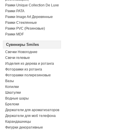
Рамки Unique Collection De Luxe
Рамки PATA
Рамки Image Art Деревянные
Рамки Стеклянные
Рамки PVC (Резиновые)
Рамки MDF
Сувениры Smiles
Свечки Новогодние
Свечи гелевые
Изделия из дерева и ротанга
Фоторамки из ротанга
Фоторамки полирезиновые
Вазы
Копилки
Шкатулки
Водные шары
Брелоки
Держатели для ароматизаторов
Держатели для моб телефона
Карандашницы
Фигурки декоративные