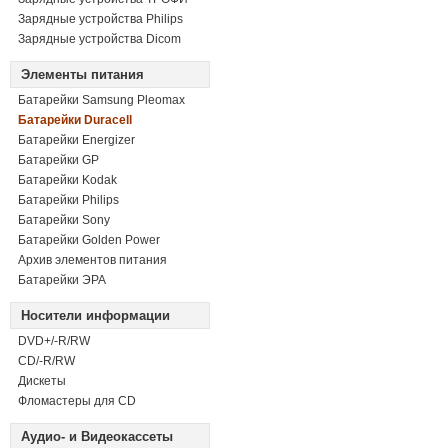
Зарядные устройства Philips
Зарядные устройства Dicom
Элементы питания
Батарейки Samsung Pleomax
Батарейки Duracell
Батарейки Energizer
Батарейки GP
Батарейки Kodak
Батарейки Philips
Батарейки Sony
Батарейки Golden Power
Архив элементов питания
Батарейки ЭРА
Носители информации
DVD+/-R/RW
СD/-R/RW
Дискеты
Фломастеры для CD
Аудио- и Видеокассеты