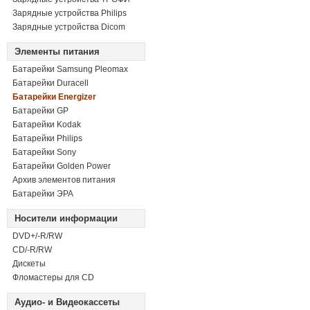
Зарядные устройства Philips
Зарядные устройства Dicom
Элементы питания
Батарейки Samsung Pleomax
Батарейки Duracell
Батарейки Energizer
Батарейки GP
Батарейки Kodak
Батарейки Philips
Батарейки Sony
Батарейки Golden Power
Архив элементов питания
Батарейки ЭРА
Носители информации
DVD+/-R/RW
СD/-R/RW
Дискеты
Фломастеры для CD
Аудио- и Видеокассеты