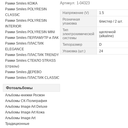
Артикул: 1-04323
Рамки Smiles КОЖА
Рамки Smiles POLYRESIN
Напряжение (V)
1.5
CLASSIC
Розничная
Рамки Smiles POLYRESIN
блистер / 2 шт.
упаковка
INTERIOR
Тип
Рамки Smiles POLYRESIN MINI
щелочной
электрохимической
(alkaline)
Рамки Smiles ПЕРЛАМУТР и ЛАК
системы
Рамки Smiles ПЛАСТИК
Типоразмер
D
ELEGANCE
Упаковка (шт.)
24
Рамки Smiles ПЛАСТИК TRENDY
Рамки Smiles СТЕКЛО STRASS
(стразы)
Рамки Smiles ДЕРЕВО
Рамки Smiles ПЛАСТИК CLASSIC
Фотоальбомы
Альбомы-книжки Росмэн
Альбомы СК-Полиграфия
Альбомы Image Art Deluxe
Альбомы Image Art Кожа
Альбомы Image Art
Традиционные