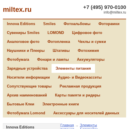
+7 (495) 970-0100
miltex.ru
info@miltex.ru
Innova Editions
Smiles
Фотоальбомы
Фоторамки
Сувениры Smiles
LOMOND
Цифровое фото
Аналоговое фото
Фотопленка
Чехлы и сумки
Наушники и Плееры
Штативы
Фотохимия
Фотобумага
Фонари и лампы
Аккумуляторы
Зарядные устройства
Элементы питания
Носители информации
Аудио- и Видеокассеты
Сопутствующие товары
Рекламная продукция
Архив наименований
Карты памяти и ридеры
Бытовые Клеи
Электронные книги
Фотобумага Lomond
Аксессуары для носителей данных
Главная
→
Элементы
Innova Editions