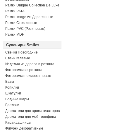
Рамки Unique Collection De Luxe
Рамки PATA
Рамки Image Art Деревянные
Рамки Стеклянные
Рамки PVC (Резиновые)
Рамки MDF
Сувениры Smiles
Свечки Новогодние
Свечи гелевые
Изделия из дерева и ротанга
Фоторамки из ротанга
Фоторамки полирезиновые
Вазы
Копилки
Шкатулки
Водные шары
Брелоки
Держатели для ароматизаторов
Держатели для моб телефона
Карандашницы
Фигурки декоративные