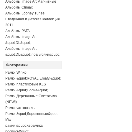
Альбомы Image Art Магнитные
Альбомы Climax
Альбомы Looney Tunes
Свадебная и Детская коллекция
2011
Альбомы PATA
Альбомы Image Art
&quot;DL&quot;
Альбомы Image Art
&quot;DL&quot; под уголки&quot;
Фоторамки
Рамки Winko
Рамки &quot;ROYAL Emafyl&quot;
Рамки пластиковые KLS
Рамки &quot;Сосна&quot;
Рамки Деревянные Светосила
(NEW!)
Рамки Фотостиль
Рамки &quot;Деревянные&quot;
Mix
рамки &quot;Керамика
роспись&quot;