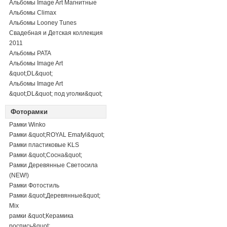
Альбомы Image Art Магнитные
Альбомы Climax
Альбомы Looney Tunes
Свадебная и Детская коллекция
2011
Альбомы PATA
Альбомы Image Art
&quot;DL&quot;
Альбомы Image Art
&quot;DL&quot; под уголки&quot;
Фоторамки
Рамки Winko
Рамки &quot;ROYAL Emafyl&quot;
Рамки пластиковые KLS
Рамки &quot;Сосна&quot;
Рамки Деревянные Светосила
(NEW!)
Рамки Фотостиль
Рамки &quot;Деревянные&quot;
Mix
рамки &quot;Керамика
роспись&quot;