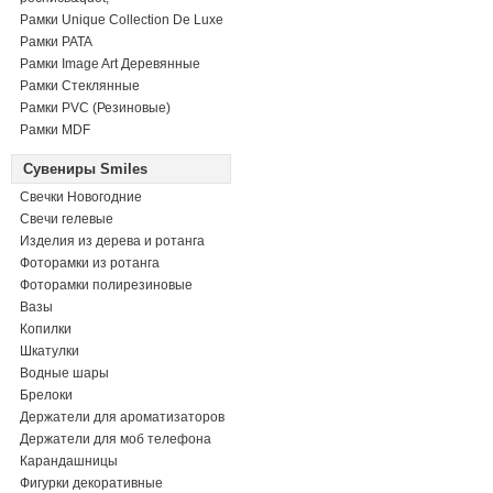
Рамки Unique Collection De Luxe
Рамки PATA
Рамки Image Art Деревянные
Рамки Стеклянные
Рамки PVC (Резиновые)
Рамки MDF
Сувениры Smiles
Свечки Новогодние
Свечи гелевые
Изделия из дерева и ротанга
Фоторамки из ротанга
Фоторамки полирезиновые
Вазы
Копилки
Шкатулки
Водные шары
Брелоки
Держатели для ароматизаторов
Держатели для моб телефона
Карандашницы
Фигурки декоративные