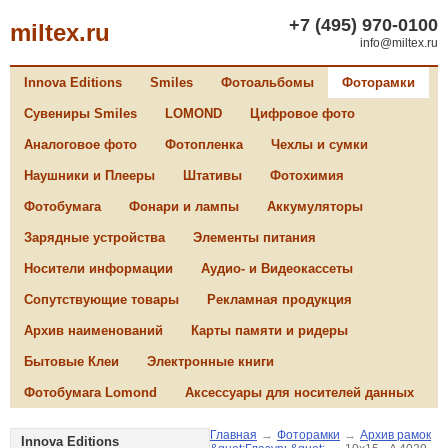
+7 (495) 970-0100
miltex.ru
info@miltex.ru
Innova Editions
Smiles
Фотоальбомы
Фоторамки
Сувениры Smiles
LOMOND
Цифровое фото
Аналоговое фото
Фотопленка
Чехлы и сумки
Наушники и Плееры
Штативы
Фотохимия
Фотобумага
Фонари и лампы
Аккумуляторы
Зарядные устройства
Элементы питания
Носители информации
Аудио- и Видеокассеты
Сопутствующие товары
Рекламная продукция
Архив наименований
Карты памяти и ридеры
Бытовые Клеи
Электронные книги
Фотобумага Lomond
Аксессуары для носителей данных
Главная
→
Фоторамки
→
Архив рамок
Innova Editions