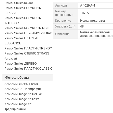
Рамки Smiles КОЖА
Артикул
A 4029 A-4
Рамки Smiles POLYRESIN
Размер
CLASSIC
10x15
фотографий
Рамки Smiles POLYRESIN
Крепление
Ножка-подставка
INTERIOR
Упаковка (шт.)
48
Рамки Smiles POLYRESIN MINI
Рамка керамическая
Рамки Smiles ПЕРЛАМУТР и ЛАК
Описание
лакированная цветна
Рамки Smiles ПЛАСТИК
ELEGANCE
Рамки Smiles ПЛАСТИК TRENDY
Рамки Smiles СТЕКЛО STRASS
(стразы)
Рамки Smiles ДЕРЕВО
Рамки Smiles ПЛАСТИК CLASSIC
Фотоальбомы
Альбомы-книжки Росмэн
Альбомы СК-Полиграфия
Альбомы Image Art Deluxe
Альбомы Image Art Кожа
Альбомы Image Art
Традиционные