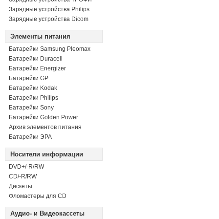
Зарядные устройства Philips
Зарядные устройства Dicom
Элементы питания
Батарейки Samsung Pleomax
Батарейки Duracell
Батарейки Energizer
Батарейки GP
Батарейки Kodak
Батарейки Philips
Батарейки Sony
Батарейки Golden Power
Архив элементов питания
Батарейки ЭРА
Носители информации
DVD+/-R/RW
СD/-R/RW
Дискеты
Фломастеры для CD
Аудио- и Видеокассеты