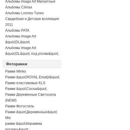
Альбомы Image Art Магнитные
Альбомы Climax
Альбомы Looney Tunes
Свадебная и Детская коллекция
2011
Альбомы PATA
Альбомы Image Art
&quot;DL&quot;
Альбомы Image Art
&quot;DL&quot; под уголки&quot;
Фоторамки
Рамки Winko
Рамки &quot;ROYAL Emafyl&quot;
Рамки пластиковые KLS
Рамки &quot;Сосна&quot;
Рамки Деревянные Светосила
(NEW!)
Рамки Фотостиль
Рамки &quot;Деревянные&quot;
Mix
рамки &quot;Керамика
роспись&quot;