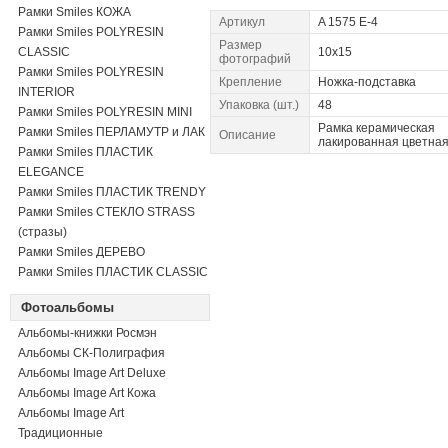
Рамки Smiles КОЖА
Артикул
A 1575 E-4
Рамки Smiles POLYRESIN
Размер
CLASSIC
10x15
фотографий
Рамки Smiles POLYRESIN
Крепление
Ножка-подставка
INTERIOR
Упаковка (шт.)
48
Рамки Smiles POLYRESIN MINI
Рамка керамическая
Рамки Smiles ПЕРЛАМУТР и ЛАК
Описание
лакированная цветна
Рамки Smiles ПЛАСТИК
ELEGANCE
Рамки Smiles ПЛАСТИК TRENDY
Рамки Smiles СТЕКЛО STRASS
(стразы)
Рамки Smiles ДЕРЕВО
Рамки Smiles ПЛАСТИК CLASSIC
Фотоальбомы
Альбомы-книжки Росмэн
Альбомы СК-Полиграфия
Альбомы Image Art Deluxe
Альбомы Image Art Кожа
Альбомы Image Art
Традиционные