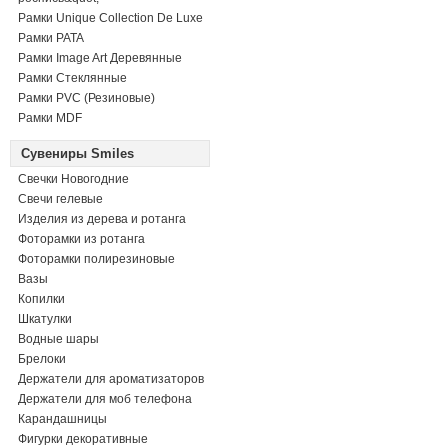
Рамки Unique Collection De Luxe
Рамки PATA
Рамки Image Art Деревянные
Рамки Стеклянные
Рамки PVC (Резиновые)
Рамки MDF
Сувениры Smiles
Свечки Новогодние
Свечи гелевые
Изделия из дерева и ротанга
Фоторамки из ротанга
Фоторамки полирезиновые
Вазы
Копилки
Шкатулки
Водные шары
Брелоки
Держатели для ароматизаторов
Держатели для моб телефона
Карандашницы
Фигурки декоративные