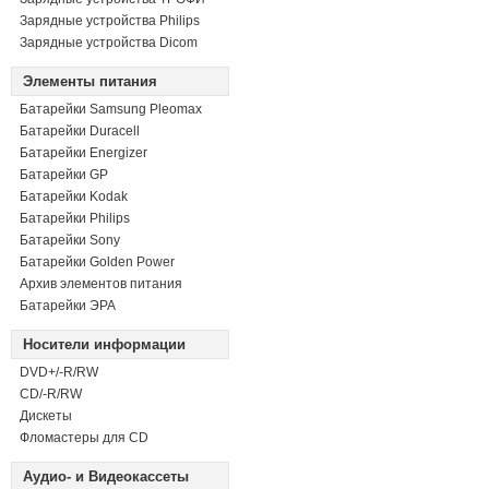
Зарядные устройства Philips
Зарядные устройства Dicom
Элементы питания
Батарейки Samsung Pleomax
Батарейки Duracell
Батарейки Energizer
Батарейки GP
Батарейки Kodak
Батарейки Philips
Батарейки Sony
Батарейки Golden Power
Архив элементов питания
Батарейки ЭРА
Носители информации
DVD+/-R/RW
СD/-R/RW
Дискеты
Фломастеры для CD
Аудио- и Видеокассеты