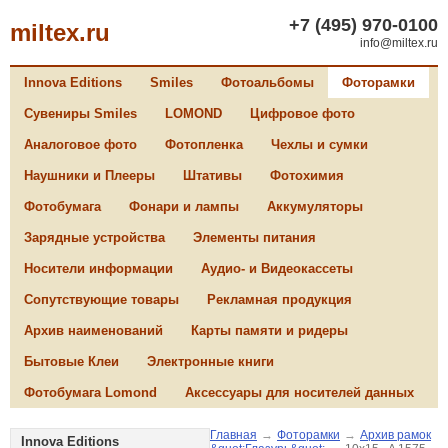
+7 (495) 970-0100
miltex.ru
info@miltex.ru
Innova Editions
Smiles
Фотоальбомы
Фоторамки
Сувениры Smiles
LOMOND
Цифровое фото
Аналоговое фото
Фотопленка
Чехлы и сумки
Наушники и Плееры
Штативы
Фотохимия
Фотобумага
Фонари и лампы
Аккумуляторы
Зарядные устройства
Элементы питания
Носители информации
Аудио- и Видеокассеты
Сопутствующие товары
Рекламная продукция
Архив наименований
Карты памяти и ридеры
Бытовые Клеи
Электронные книги
Фотобумага Lomond
Аксессуары для носителей данных
Главная
→
Фоторамки
→
Архив рамок
Innova Editions