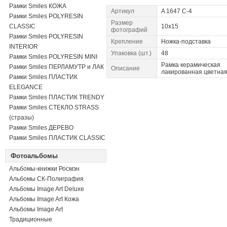
Рамки Smiles КОЖА
Артикул
A 1647 C-4
Рамки Smiles POLYRESIN
Размер
CLASSIC
10x15
фотографий
Рамки Smiles POLYRESIN
Крепление
Ножка-подставка
INTERIOR
Упаковка (шт.)
48
Рамки Smiles POLYRESIN MINI
Рамка керамическая
Рамки Smiles ПЕРЛАМУТР и ЛАК
Описание
лакированная цветна
Рамки Smiles ПЛАСТИК
ELEGANCE
Рамки Smiles ПЛАСТИК TRENDY
Рамки Smiles СТЕКЛО STRASS
(стразы)
Рамки Smiles ДЕРЕВО
Рамки Smiles ПЛАСТИК CLASSIC
Фотоальбомы
Альбомы-книжки Росмэн
Альбомы СК-Полиграфия
Альбомы Image Art Deluxe
Альбомы Image Art Кожа
Альбомы Image Art
Традиционные