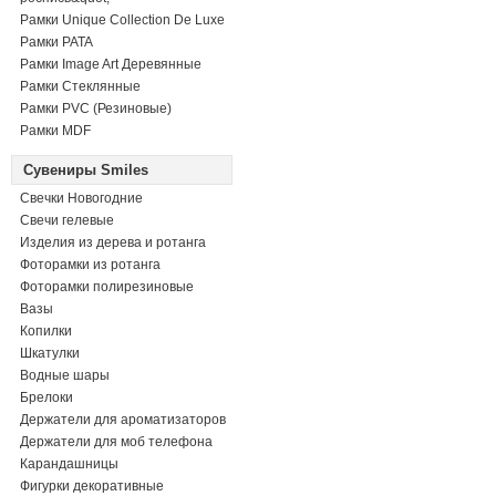
Рамки Unique Collection De Luxe
Рамки PATA
Рамки Image Art Деревянные
Рамки Стеклянные
Рамки PVC (Резиновые)
Рамки MDF
Сувениры Smiles
Свечки Новогодние
Свечи гелевые
Изделия из дерева и ротанга
Фоторамки из ротанга
Фоторамки полирезиновые
Вазы
Копилки
Шкатулки
Водные шары
Брелоки
Держатели для ароматизаторов
Держатели для моб телефона
Карандашницы
Фигурки декоративные