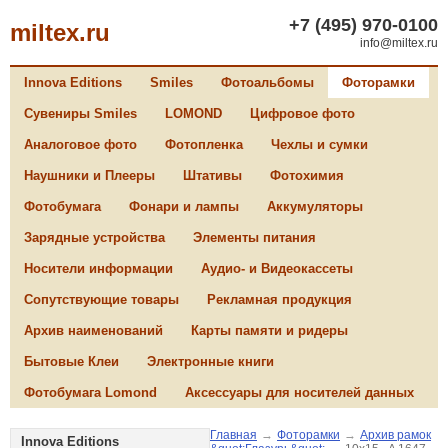
+7 (495) 970-0100
miltex.ru
info@miltex.ru
Innova Editions
Smiles
Фотоальбомы
Фоторамки
Сувениры Smiles
LOMOND
Цифровое фото
Аналоговое фото
Фотопленка
Чехлы и сумки
Наушники и Плееры
Штативы
Фотохимия
Фотобумага
Фонари и лампы
Аккумуляторы
Зарядные устройства
Элементы питания
Носители информации
Аудио- и Видеокассеты
Сопутствующие товары
Рекламная продукция
Архив наименований
Карты памяти и ридеры
Бытовые Клеи
Электронные книги
Фотобумага Lomond
Аксессуары для носителей данных
Главная
→
Фоторамки
→
Архив рамок
Innova Editions