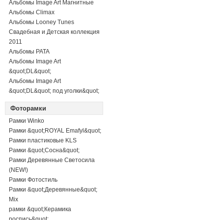
Альбомы Image Art Магнитные
Альбомы Climax
Альбомы Looney Tunes
Свадебная и Детская коллекция
2011
Альбомы PATA
Альбомы Image Art
&quot;DL&quot;
Альбомы Image Art
&quot;DL&quot; под уголки&quot;
Фоторамки
Рамки Winko
Рамки &quot;ROYAL Emafyl&quot;
Рамки пластиковые KLS
Рамки &quot;Сосна&quot;
Рамки Деревянные Светосила
(NEW!)
Рамки Фотостиль
Рамки &quot;Деревянные&quot;
Mix
рамки &quot;Керамика
роспись&quot;