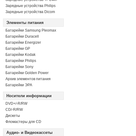
Зарядные устройства Philips
Зарядные устройства Dicom
Элементы питания
Батарейки Samsung Pleomax
Батарейки Duracell
Батарейки Energizer
Батарейки GP
Батарейки Kodak
Батарейки Philips
Батарейки Sony
Батарейки Golden Power
Архив элементов питания
Батарейки ЭРА
Носители информации
DVD+/-R/RW
СD/-R/RW
Дискеты
Фломастеры для CD
Аудио- и Видеокассеты