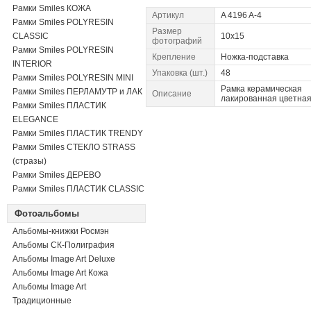
Рамки Smiles КОЖА
Артикул
A 4196 A-4
Рамки Smiles POLYRESIN
Размер
CLASSIC
10x15
фотографий
Рамки Smiles POLYRESIN
Крепление
Ножка-подставка
INTERIOR
Упаковка (шт.)
48
Рамки Smiles POLYRESIN MINI
Рамка керамическая
Рамки Smiles ПЕРЛАМУТР и ЛАК
Описание
лакированная цветна
Рамки Smiles ПЛАСТИК
ELEGANCE
Рамки Smiles ПЛАСТИК TRENDY
Рамки Smiles СТЕКЛО STRASS
(стразы)
Рамки Smiles ДЕРЕВО
Рамки Smiles ПЛАСТИК CLASSIC
Фотоальбомы
Альбомы-книжки Росмэн
Альбомы СК-Полиграфия
Альбомы Image Art Deluxe
Альбомы Image Art Кожа
Альбомы Image Art
Традиционные