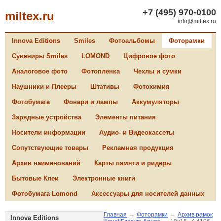
+7 (495) 970-0100
miltex.ru
info@miltex.ru
Innova Editions
Smiles
Фотоальбомы
Фоторамки
Сувениры Smiles
LOMOND
Цифровое фото
Аналоговое фото
Фотопленка
Чехлы и сумки
Наушники и Плееры
Штативы
Фотохимия
Фотобумага
Фонари и лампы
Аккумуляторы
Зарядные устройства
Элементы питания
Носители информации
Аудио- и Видеокассеты
Сопутствующие товары
Рекламная продукция
Архив наименований
Карты памяти и ридеры
Бытовые Клеи
Электронные книги
Фотобумага Lomond
Аксессуары для носителей данных
Главная
→
Фоторамки
→
Архив рамок
Innova Editions