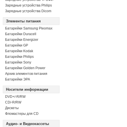
Зарядные устройства Philips
Зарядные устройства Dicom
Элементы питания
Батарейки Samsung Pleomax
Батарейки Duracell
Батарейки Energizer
Батарейки GP
Батарейки Kodak
Батарейки Philips
Батарейки Sony
Батарейки Golden Power
Архив элементов питания
Батарейки ЭРА
Носители информации
DVD+/-R/RW
СD/-R/RW
Дискеты
Фломастеры для CD
Аудио- и Видеокассеты