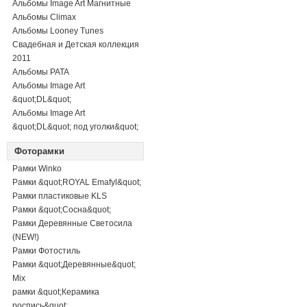
Альбомы Image Art Магнитные
Альбомы Climax
Альбомы Looney Tunes
Свадебная и Детская коллекция
2011
Альбомы PATA
Альбомы Image Art
&quot;DL&quot;
Альбомы Image Art
&quot;DL&quot; под уголки&quot;
Фоторамки
Рамки Winko
Рамки &quot;ROYAL Emafyl&quot;
Рамки пластиковые KLS
Рамки &quot;Сосна&quot;
Рамки Деревянные Светосила
(NEW!)
Рамки Фотостиль
Рамки &quot;Деревянные&quot;
Mix
рамки &quot;Керамика
роспись&quot;