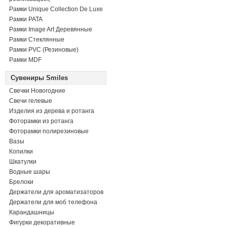
Рамки Unique Collection De Luxe
Рамки PATA
Рамки Image Art Деревянные
Рамки Стеклянные
Рамки PVC (Резиновые)
Рамки MDF
Сувениры Smiles
Свечки Новогодние
Свечи гелевые
Изделия из дерева и ротанга
Фоторамки из ротанга
Фоторамки полирезиновые
Вазы
Копилки
Шкатулки
Водные шары
Брелоки
Держатели для ароматизаторов
Держатели для моб телефона
Карандашницы
Фигурки декоративные