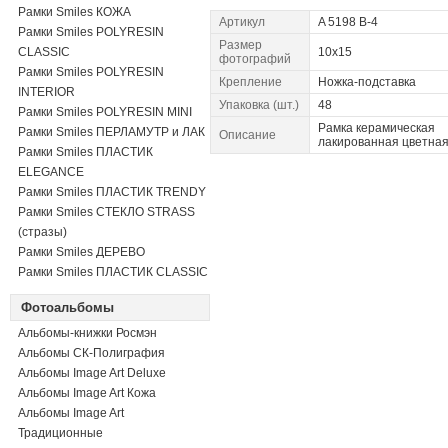
Рамки Smiles КОЖА
Артикул
A 5198 B-4
Рамки Smiles POLYRESIN
Размер
CLASSIC
10x15
фотографий
Рамки Smiles POLYRESIN
Крепление
Ножка-подставка
INTERIOR
Упаковка (шт.)
48
Рамки Smiles POLYRESIN MINI
Рамка керамическая
Рамки Smiles ПЕРЛАМУТР и ЛАК
Описание
лакированная цветна
Рамки Smiles ПЛАСТИК
ELEGANCE
Рамки Smiles ПЛАСТИК TRENDY
Рамки Smiles СТЕКЛО STRASS
(стразы)
Рамки Smiles ДЕРЕВО
Рамки Smiles ПЛАСТИК CLASSIC
Фотоальбомы
Альбомы-книжки Росмэн
Альбомы СК-Полиграфия
Альбомы Image Art Deluxe
Альбомы Image Art Кожа
Альбомы Image Art
Традиционные