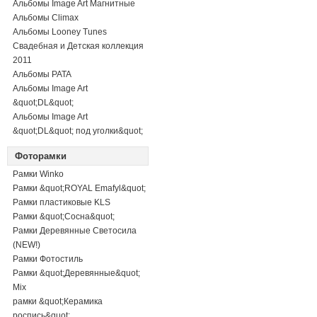
Альбомы Image Art Магнитные
Альбомы Climax
Альбомы Looney Tunes
Свадебная и Детская коллекция
2011
Альбомы PATA
Альбомы Image Art
&quot;DL&quot;
Альбомы Image Art
&quot;DL&quot; под уголки&quot;
Фоторамки
Рамки Winko
Рамки &quot;ROYAL Emafyl&quot;
Рамки пластиковые KLS
Рамки &quot;Сосна&quot;
Рамки Деревянные Светосила
(NEW!)
Рамки Фотостиль
Рамки &quot;Деревянные&quot;
Mix
рамки &quot;Керамика
роспись&quot;