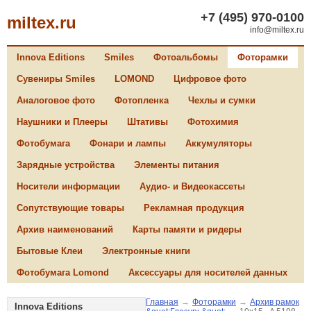
+7 (495) 970-0100
miltex.ru
info@miltex.ru
Innova Editions
Smiles
Фотоальбомы
Фоторамки
Сувениры Smiles
LOMOND
Цифровое фото
Аналоговое фото
Фотопленка
Чехлы и сумки
Наушники и Плееры
Штативы
Фотохимия
Фотобумага
Фонари и лампы
Аккумуляторы
Зарядные устройства
Элементы питания
Носители информации
Аудио- и Видеокассеты
Сопутствующие товары
Рекламная продукция
Архив наименований
Карты памяти и ридеры
Бытовые Клеи
Электронные книги
Фотобумага Lomond
Аксессуары для носителей данных
Главная
→
Фоторамки
→
Архив рамок
Innova Editions