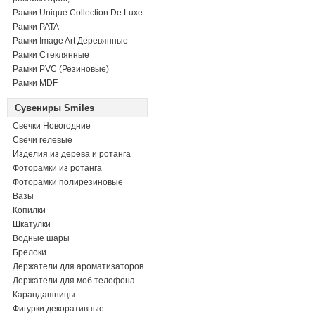
Рамки Unique Collection De Luxe
Рамки PATA
Рамки Image Art Деревянные
Рамки Стеклянные
Рамки PVC (Резиновые)
Рамки MDF
Сувениры Smiles
Свечки Новогодние
Свечи гелевые
Изделия из дерева и ротанга
Фоторамки из ротанга
Фоторамки полирезиновые
Вазы
Копилки
Шкатулки
Водные шары
Брелоки
Держатели для ароматизаторов
Держатели для моб телефона
Карандашницы
Фигурки декоративные