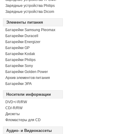
Зарядные устройства Philips
Зарядные устройства Dicom
Элементы питания
Батарейки Samsung Pleomax
Батарейки Duracell
Батарейки Energizer
Батарейки GP
Батарейки Kodak
Батарейки Philips
Батарейки Sony
Батарейки Golden Power
Архив элементов питания
Батарейки ЭРА
Носители информации
DVD+/-R/RW
СD/-R/RW
Дискеты
Фломастеры для CD
Аудио- и Видеокассеты