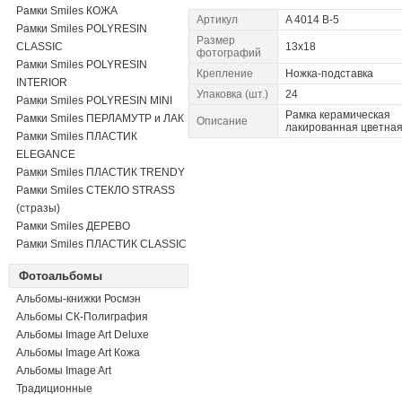
Рамки Smiles КОЖА
Артикул
A 4014 B-5
Рамки Smiles POLYRESIN
Размер
CLASSIC
13x18
фотографий
Рамки Smiles POLYRESIN
Крепление
Ножка-подставка
INTERIOR
Упаковка (шт.)
24
Рамки Smiles POLYRESIN MINI
Рамка керамическая
Рамки Smiles ПЕРЛАМУТР и ЛАК
Описание
лакированная цветна
Рамки Smiles ПЛАСТИК
ELEGANCE
Рамки Smiles ПЛАСТИК TRENDY
Рамки Smiles СТЕКЛО STRASS
(стразы)
Рамки Smiles ДЕРЕВО
Рамки Smiles ПЛАСТИК CLASSIC
Фотоальбомы
Альбомы-книжки Росмэн
Альбомы СК-Полиграфия
Альбомы Image Art Deluxe
Альбомы Image Art Кожа
Альбомы Image Art
Традиционные