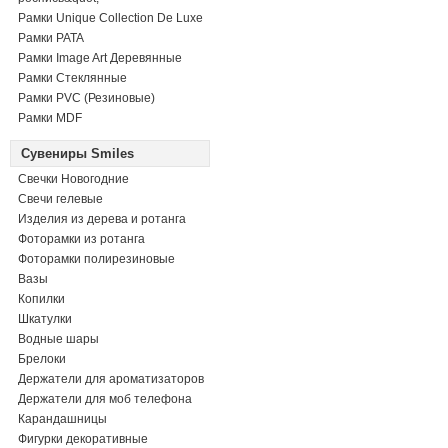
Рамки Unique Collection De Luxe
Рамки PATA
Рамки Image Art Деревянные
Рамки Стеклянные
Рамки PVC (Резиновые)
Рамки MDF
Сувениры Smiles
Свечки Новогодние
Свечи гелевые
Изделия из дерева и ротанга
Фоторамки из ротанга
Фоторамки полирезиновые
Вазы
Копилки
Шкатулки
Водные шары
Брелоки
Держатели для ароматизаторов
Держатели для моб телефона
Карандашницы
Фигурки декоративные