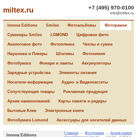
+7 (495) 970-0100
miltex.ru
info@miltex.ru
Innova Editions
Smiles
Фотоальбомы
Фоторамки
Сувениры Smiles
LOMOND
Цифровое фото
Аналоговое фото
Фотопленка
Чехлы и сумки
Наушники и Плееры
Штативы
Фотохимия
Фотобумага
Фонари и лампы
Аккумуляторы
Зарядные устройства
Элементы питания
Носители информации
Аудио- и Видеокассеты
Сопутствующие товары
Рекламная продукция
Архив наименований
Карты памяти и ридеры
Бытовые Клеи
Электронные книги
Фотобумага Lomond
Аксессуары для носителей данных
Главная
→
Фоторамки
→
Архив рамок
Innova Editions