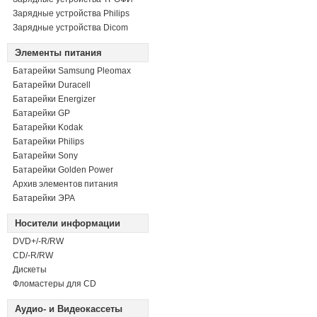
Зарядные устройства Philips
Зарядные устройства Dicom
Элементы питания
Батарейки Samsung Pleomax
Батарейки Duracell
Батарейки Energizer
Батарейки GP
Батарейки Kodak
Батарейки Philips
Батарейки Sony
Батарейки Golden Power
Архив элементов питания
Батарейки ЭРА
Носители информации
DVD+/-R/RW
СD/-R/RW
Дискеты
Фломастеры для CD
Аудио- и Видеокассеты