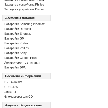
Зарядные устройства Philips
Зарядные устройства Dicom
Элементы питания
Батарейки Samsung Pleomax
Батарейки Duracell
Батарейки Energizer
Батарейки GP
Батарейки Kodak
Батарейки Philips
Батарейки Sony
Батарейки Golden Power
Архив элементов питания
Батарейки ЭРА
Носители информации
DVD+/-R/RW
СD/-R/RW
Дискеты
Фломастеры для CD
Аудио- и Видеокассеты