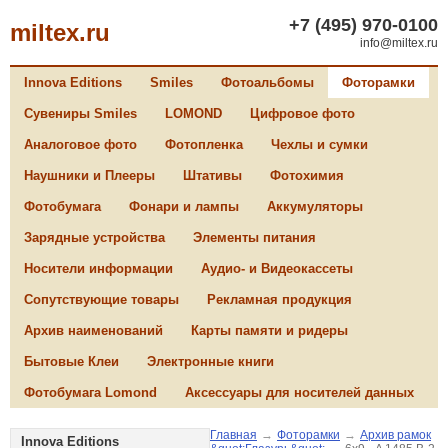
+7 (495) 970-0100
miltex.ru
info@miltex.ru
Innova Editions
Smiles
Фотоальбомы
Фоторамки
Сувениры Smiles
LOMOND
Цифровое фото
Аналоговое фото
Фотопленка
Чехлы и сумки
Наушники и Плееры
Штативы
Фотохимия
Фотобумага
Фонари и лампы
Аккумуляторы
Зарядные устройства
Элементы питания
Носители информации
Аудио- и Видеокассеты
Сопутствующие товары
Рекламная продукция
Архив наименований
Карты памяти и ридеры
Бытовые Клеи
Электронные книги
Фотобумага Lomond
Аксессуары для носителей данных
Главная
→
Фоторамки
→
Архив рамок
Innova Editions