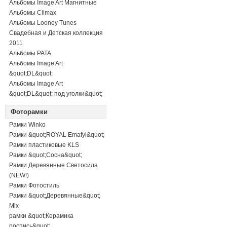
Альбомы Image Art Магнитные
Альбомы Climax
Альбомы Looney Tunes
Свадебная и Детская коллекция
2011
Альбомы PATA
Альбомы Image Art
&quot;DL&quot;
Альбомы Image Art
&quot;DL&quot; под уголки&quot;
Фоторамки
Рамки Winko
Рамки &quot;ROYAL Emafyl&quot;
Рамки пластиковые KLS
Рамки &quot;Сосна&quot;
Рамки Деревянные Светосила
(NEW!)
Рамки Фотостиль
Рамки &quot;Деревянные&quot;
Mix
рамки &quot;Керамика
роспись&quot;