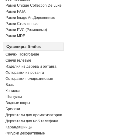
Рамки Unique Collection De Luxe
Рамки PATA
Рамки Image Art Деревянные
Рамки Стеклянные
Рамки PVC (Резиновые)
Рамки MDF
Сувениры Smiles
Свечки Новогодние
Свечи гелевые
Изделия из дерева и ротанга
Фоторамки из ротанга
Фоторамки полирезиновые
Вазы
Копилки
Шкатулки
Водные шары
Брелоки
Держатели для ароматизаторов
Держатели для моб телефона
Карандашницы
Фигурки декоративные