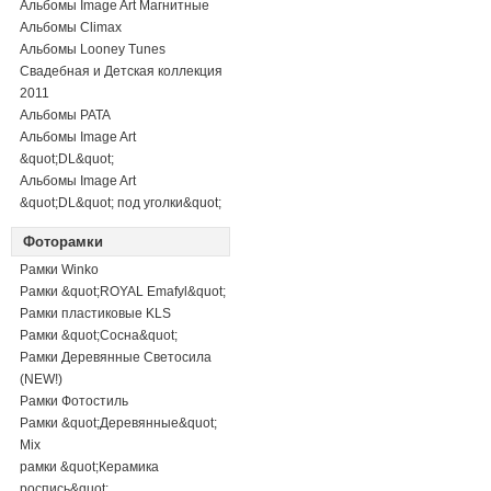
Альбомы Image Art Магнитные
Альбомы Climax
Альбомы Looney Tunes
Свадебная и Детская коллекция
2011
Альбомы PATA
Альбомы Image Art
&quot;DL&quot;
Альбомы Image Art
&quot;DL&quot; под уголки&quot;
Фоторамки
Рамки Winko
Рамки &quot;ROYAL Emafyl&quot;
Рамки пластиковые KLS
Рамки &quot;Сосна&quot;
Рамки Деревянные Светосила
(NEW!)
Рамки Фотостиль
Рамки &quot;Деревянные&quot;
Mix
рамки &quot;Керамика
роспись&quot;