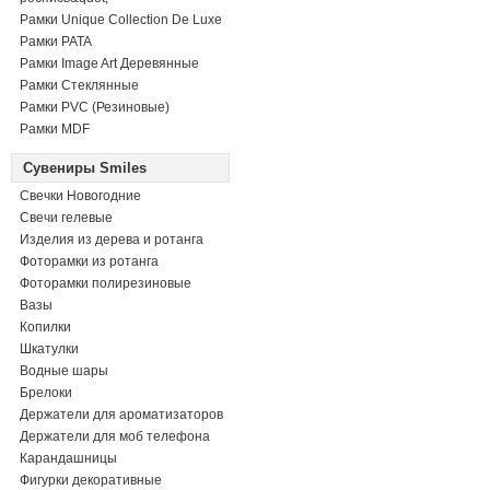
Рамки Unique Collection De Luxe
Рамки PATA
Рамки Image Art Деревянные
Рамки Стеклянные
Рамки PVC (Резиновые)
Рамки MDF
Сувениры Smiles
Свечки Новогодние
Свечи гелевые
Изделия из дерева и ротанга
Фоторамки из ротанга
Фоторамки полирезиновые
Вазы
Копилки
Шкатулки
Водные шары
Брелоки
Держатели для ароматизаторов
Держатели для моб телефона
Карандашницы
Фигурки декоративные