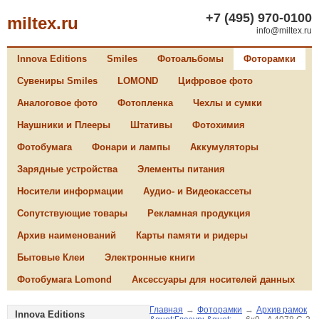
+7 (495) 970-0100
miltex.ru
info@miltex.ru
Innova Editions
Smiles
Фотоальбомы
Фоторамки
Сувениры Smiles
LOMOND
Цифровое фото
Аналоговое фото
Фотопленка
Чехлы и сумки
Наушники и Плееры
Штативы
Фотохимия
Фотобумага
Фонари и лампы
Аккумуляторы
Зарядные устройства
Элементы питания
Носители информации
Аудио- и Видеокассеты
Сопутствующие товары
Рекламная продукция
Архив наименований
Карты памяти и ридеры
Бытовые Клеи
Электронные книги
Фотобумага Lomond
Аксессуары для носителей данных
Главная
→
Фоторамки
→
Архив рамок
Innova Editions