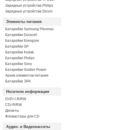
Зарядные устройства Philips
Зарядные устройства Dicom
Элементы питания
Батарейки Samsung Pleomax
Батарейки Duracell
Батарейки Energizer
Батарейки GP
Батарейки Kodak
Батарейки Philips
Батарейки Sony
Батарейки Golden Power
Архив элементов питания
Батарейки ЭРА
Носители информации
DVD+/-R/RW
СD/-R/RW
Дискеты
Фломастеры для CD
Аудио- и Видеокассеты