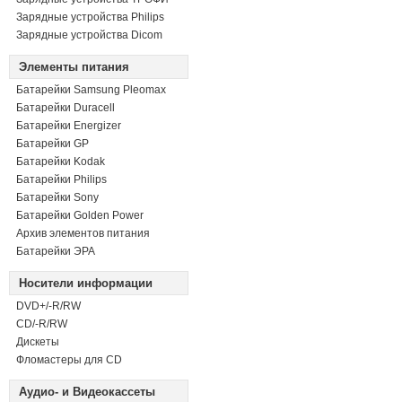
Зарядные устройства Philips
Зарядные устройства Dicom
Элементы питания
Батарейки Samsung Pleomax
Батарейки Duracell
Батарейки Energizer
Батарейки GP
Батарейки Kodak
Батарейки Philips
Батарейки Sony
Батарейки Golden Power
Архив элементов питания
Батарейки ЭРА
Носители информации
DVD+/-R/RW
СD/-R/RW
Дискеты
Фломастеры для CD
Аудио- и Видеокассеты