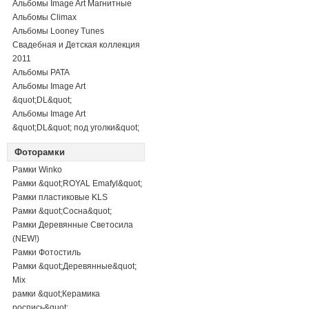
Альбомы Image Art Магнитные
Альбомы Climax
Альбомы Looney Tunes
Свадебная и Детская коллекция
2011
Альбомы PATA
Альбомы Image Art
&quot;DL&quot;
Альбомы Image Art
&quot;DL&quot; под уголки&quot;
Фоторамки
Рамки Winko
Рамки &quot;ROYAL Emafyl&quot;
Рамки пластиковые KLS
Рамки &quot;Сосна&quot;
Рамки Деревянные Светосила
(NEW!)
Рамки Фотостиль
Рамки &quot;Деревянные&quot;
Mix
рамки &quot;Керамика
роспись&quot;