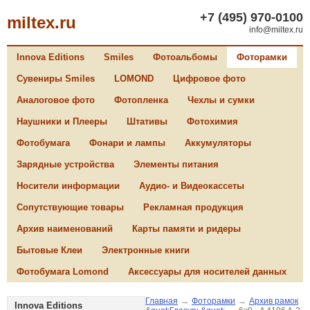
+7 (495) 970-0100
miltex.ru
info@miltex.ru
Innova Editions
Smiles
Фотоальбомы
Фоторамки
Сувениры Smiles
LOMOND
Цифровое фото
Аналоговое фото
Фотопленка
Чехлы и сумки
Наушники и Плееры
Штативы
Фотохимия
Фотобумага
Фонари и лампы
Аккумуляторы
Зарядные устройства
Элементы питания
Носители информации
Аудио- и Видеокассеты
Сопутствующие товары
Рекламная продукция
Архив наименований
Карты памяти и ридеры
Бытовые Клеи
Электронные книги
Фотобумага Lomond
Аксессуары для носителей данных
Главная
→
Фоторамки
→
Архив рамок
Innova Editions