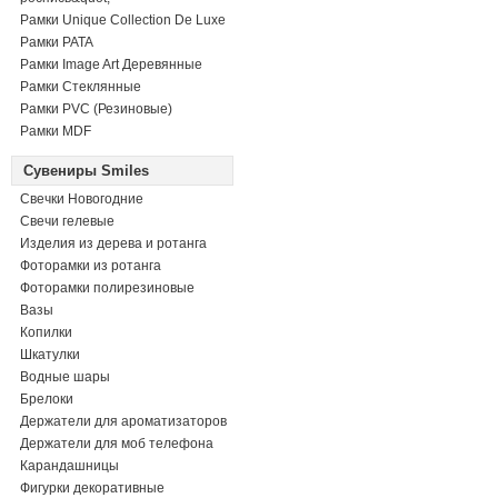
Рамки Unique Collection De Luxe
Рамки PATA
Рамки Image Art Деревянные
Рамки Стеклянные
Рамки PVC (Резиновые)
Рамки MDF
Сувениры Smiles
Свечки Новогодние
Свечи гелевые
Изделия из дерева и ротанга
Фоторамки из ротанга
Фоторамки полирезиновые
Вазы
Копилки
Шкатулки
Водные шары
Брелоки
Держатели для ароматизаторов
Держатели для моб телефона
Карандашницы
Фигурки декоративные