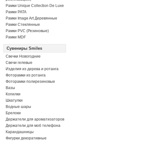
Рамки Unique Collection De Luxe
Рамки PATA
Рамки Image Art Деревянные
Рамки Стеклянные
Рамки PVC (Резиновые)
Рамки MDF
Сувениры Smiles
Свечки Новогодние
Свечи гелевые
Изделия из дерева и ротанга
Фоторамки из ротанга
Фоторамки полирезиновые
Вазы
Копилки
Шкатулки
Водные шары
Брелоки
Держатели для ароматизаторов
Держатели для моб телефона
Карандашницы
Фигурки декоративные