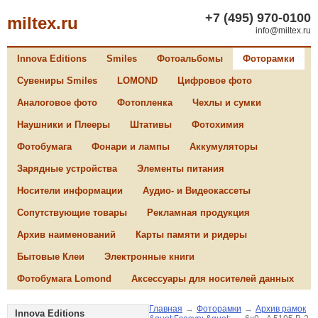
+7 (495) 970-0100
miltex.ru
info@miltex.ru
Innova Editions
Smiles
Фотоальбомы
Фоторамки
Сувениры Smiles
LOMOND
Цифровое фото
Аналоговое фото
Фотопленка
Чехлы и сумки
Наушники и Плееры
Штативы
Фотохимия
Фотобумага
Фонари и лампы
Аккумуляторы
Зарядные устройства
Элементы питания
Носители информации
Аудио- и Видеокассеты
Сопутствующие товары
Рекламная продукция
Архив наименований
Карты памяти и ридеры
Бытовые Клеи
Электронные книги
Фотобумага Lomond
Аксессуары для носителей данных
Главная
→
Фоторамки
→
Архив рамок
Innova Editions