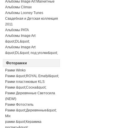
Альбомы Image Art Магнитные
Альбомы Climax
Альбомы Looney Tunes
Свадебная и Детская коллекция
2011
Альбомы PATA
Альбомы Image Art
&quot;DL&quot;
Альбомы Image Art
&quot;DL&quot; под уголки&quot;
Фоторамки
Рамки Winko
Рамки &quot;ROYAL Emafyl&quot;
Рамки пластиковые KLS
Рамки &quot;Сосна&quot;
Рамки Деревянные Светосила
(NEW!)
Рамки Фотостиль
Рамки &quot;Деревянные&quot;
Mix
рамки &quot;Керамика
роспись&quot;