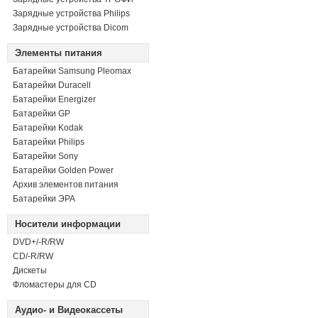
Зарядные устройства Philips
Зарядные устройства Dicom
Элементы питания
Батарейки Samsung Pleomax
Батарейки Duracell
Батарейки Energizer
Батарейки GP
Батарейки Kodak
Батарейки Philips
Батарейки Sony
Батарейки Golden Power
Архив элементов питания
Батарейки ЭРА
Носители информации
DVD+/-R/RW
СD/-R/RW
Дискеты
Фломастеры для CD
Аудио- и Видеокассеты