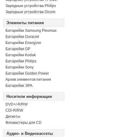
Зарядные устройства Philips
Зарядные устройства Dicom
Элементы питания
Батарейки Samsung Pleomax
Батарейки Duracell
Батарейки Energizer
Батарейки GP
Батарейки Kodak
Батарейки Philips
Батарейки Sony
Батарейки Golden Power
Архив элементов питания
Батарейки ЭРА
Носители информации
DVD+/-R/RW
СD/-R/RW
Дискеты
Фломастеры для CD
Аудио- и Видеокассеты