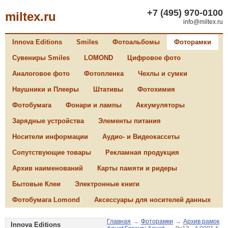
+7 (495) 970-0100
miltex.ru
info@miltex.ru
Innova Editions
Smiles
Фотоальбомы
Фоторамки
Сувениры Smiles
LOMOND
Цифровое фото
Аналоговое фото
Фотопленка
Чехлы и сумки
Наушники и Плееры
Штативы
Фотохимия
Фотобумага
Фонари и лампы
Аккумуляторы
Зарядные устройства
Элементы питания
Носители информации
Аудио- и Видеокассеты
Сопутствующие товары
Рекламная продукция
Архив наименований
Карты памяти и ридеры
Бытовые Клеи
Электронные книги
Фотобумага Lomond
Аксессуары для носителей данных
Главная
→
Фоторамки
→
Архив рамок
Innova Editions