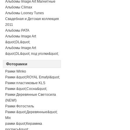
Альбомы Image Art Магнитные
Альбомы Climax
Альбомы Looney Tunes
Свадебная и Детская коллекция
2011
Альбомы PATA
Альбомы Image Art
&quot;DL&quot;
Альбомы Image Art
&quot;DL&quot; под уголки&quot;
Фоторамки
Рамки Winko
Рамки &quot;ROYAL Emafyl&quot;
Рамки пластиковые KLS
Рамки &quot;Сосна&quot;
Рамки Деревянные Светосила
(NEW!)
Рамки Фотостиль
Рамки &quot;Деревянные&quot;
Mix
рамки &quot;Керамика
роспись&quot;