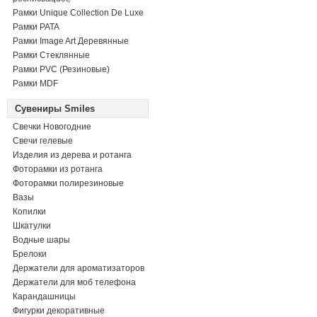
Рамки Unique Collection De Luxe
Рамки PATA
Рамки Image Art Деревянные
Рамки Стеклянные
Рамки PVC (Резиновые)
Рамки MDF
Сувениры Smiles
Свечки Новогодние
Свечи гелевые
Изделия из дерева и ротанга
Фоторамки из ротанга
Фоторамки полирезиновые
Вазы
Копилки
Шкатулки
Водные шары
Брелоки
Держатели для ароматизаторов
Держатели для моб телефона
Карандашницы
Фигурки декоративные