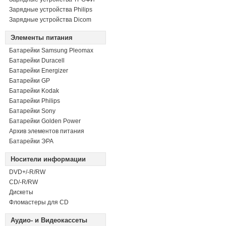
Зарядные устройства Philips
Зарядные устройства Dicom
Элементы питания
Батарейки Samsung Pleomax
Батарейки Duracell
Батарейки Energizer
Батарейки GP
Батарейки Kodak
Батарейки Philips
Батарейки Sony
Батарейки Golden Power
Архив элементов питания
Батарейки ЭРА
Носители информации
DVD+/-R/RW
СD/-R/RW
Дискеты
Фломастеры для CD
Аудио- и Видеокассеты