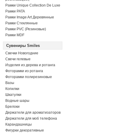
Рамки Unique Collection De Luxe
Рамки PATA
Рамки Image Art Деревянные
Рамки Стеклянные
Рамки PVC (Резиновые)
Рамки MDF
Сувениры Smiles
Свечки Новогодние
Свечи гелевые
Изделия из дерева и ротанга
Фоторамки из ротанга
Фоторамки полирезиновые
Вазы
Копилки
Шкатулки
Водные шары
Брелоки
Держатели для ароматизаторов
Держатели для моб телефона
Карандашницы
Фигурки декоративные