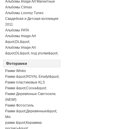
Альбомы Image Art Магнитные
Альбомы Climax
Альбомы Looney Tunes
Свадебная и Детская коллекция
2011
Альбомы PATA
Альбомы Image Art
&quot;DL&quot;
Альбомы Image Art
&quot;DL&quot; под уголки&quot;
Фоторамки
Рамки Winko
Рамки &quot;ROYAL Emafyl&quot;
Рамки пластиковые KLS
Рамки &quot;Сосна&quot;
Рамки Деревянные Светосила
(NEW!)
Рамки Фотостиль
Рамки &quot;Деревянные&quot;
Mix
рамки &quot;Керамика
роспись&quot;