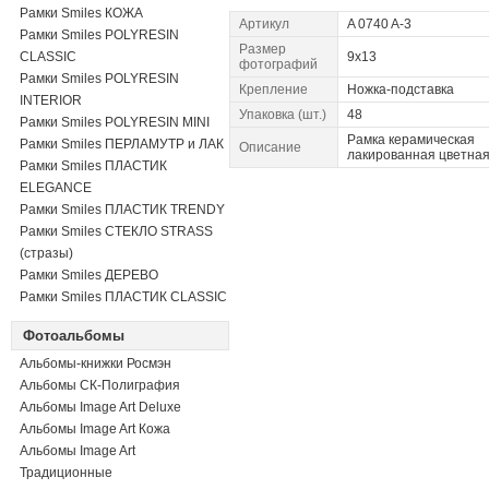
Рамки Smiles КОЖА
Артикул
A 0740 A-3
Рамки Smiles POLYRESIN
Размер
CLASSIC
9x13
фотографий
Рамки Smiles POLYRESIN
Крепление
Ножка-подставка
INTERIOR
Упаковка (шт.)
48
Рамки Smiles POLYRESIN MINI
Рамка керамическая
Рамки Smiles ПЕРЛАМУТР и ЛАК
Описание
лакированная цветна
Рамки Smiles ПЛАСТИК
ELEGANCE
Рамки Smiles ПЛАСТИК TRENDY
Рамки Smiles СТЕКЛО STRASS
(стразы)
Рамки Smiles ДЕРЕВО
Рамки Smiles ПЛАСТИК CLASSIC
Фотоальбомы
Альбомы-книжки Росмэн
Альбомы СК-Полиграфия
Альбомы Image Art Deluxe
Альбомы Image Art Кожа
Альбомы Image Art
Традиционные