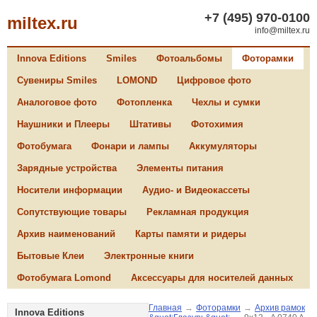
+7 (495) 970-0100
miltex.ru
info@miltex.ru
Innova Editions
Smiles
Фотоальбомы
Фоторамки
Сувениры Smiles
LOMOND
Цифровое фото
Аналоговое фото
Фотопленка
Чехлы и сумки
Наушники и Плееры
Штативы
Фотохимия
Фотобумага
Фонари и лампы
Аккумуляторы
Зарядные устройства
Элементы питания
Носители информации
Аудио- и Видеокассеты
Сопутствующие товары
Рекламная продукция
Архив наименований
Карты памяти и ридеры
Бытовые Клеи
Электронные книги
Фотобумага Lomond
Аксессуары для носителей данных
Главная
→
Фоторамки
→
Архив рамок
Innova Editions