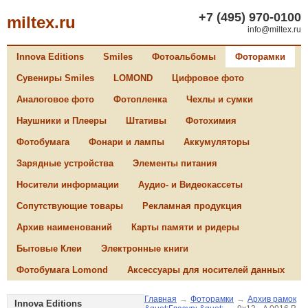
+7 (495) 970-0100
miltex.ru
info@miltex.ru
Innova Editions
Smiles
Фотоальбомы
Фоторамки
Сувениры Smiles
LOMOND
Цифровое фото
Аналоговое фото
Фотопленка
Чехлы и сумки
Наушники и Плееры
Штативы
Фотохимия
Фотобумага
Фонари и лампы
Аккумуляторы
Зарядные устройства
Элементы питания
Носители информации
Аудио- и Видеокассеты
Сопутствующие товары
Рекламная продукция
Архив наименований
Карты памяти и ридеры
Бытовые Клеи
Электронные книги
Фотобумага Lomond
Аксессуары для носителей данных
Главная
→
Фоторамки
→
Архив рамок
Innova Editions