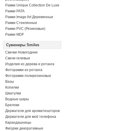
Рамки Unique Collection De Luxe
Рамки PATA
Рамки Image Art Деревянные
Рамки Стеклянные
Рамки PVC (Резиновые)
Рамки MDF
Сувениры Smiles
Свечки Новогодние
Свечи гелевые
Изделия из дерева и ротанга
Фоторамки из ротанга
Фоторамки полирезиновые
Вазы
Копилки
Шкатулки
Водные шары
Брелоки
Держатели для ароматизаторов
Держатели для моб телефона
Карандашницы
Фигурки декоративные