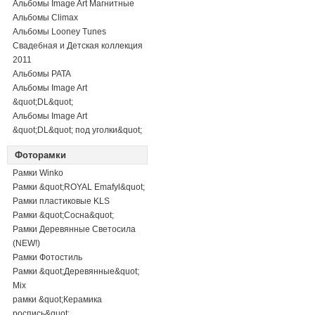
Альбомы Image Art Магнитные
Альбомы Climax
Альбомы Looney Tunes
Свадебная и Детская коллекция
2011
Альбомы PATA
Альбомы Image Art
&quot;DL&quot;
Альбомы Image Art
&quot;DL&quot; под уголки&quot;
Фоторамки
Рамки Winko
Рамки &quot;ROYAL Emafyl&quot;
Рамки пластиковые KLS
Рамки &quot;Сосна&quot;
Рамки Деревянные Светосила
(NEW!)
Рамки Фотостиль
Рамки &quot;Деревянные&quot;
Mix
рамки &quot;Керамика
роспись&quot;