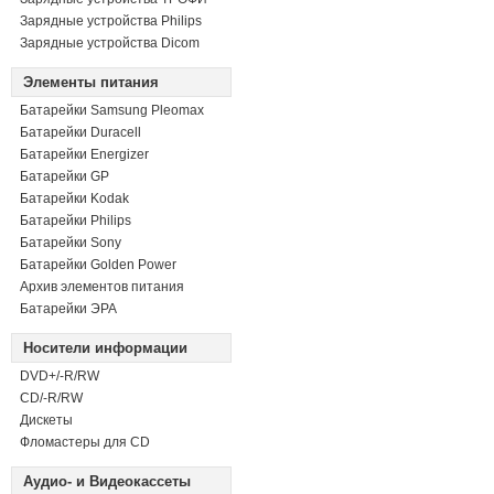
Зарядные устройства Philips
Зарядные устройства Dicom
Элементы питания
Батарейки Samsung Pleomax
Батарейки Duracell
Батарейки Energizer
Батарейки GP
Батарейки Kodak
Батарейки Philips
Батарейки Sony
Батарейки Golden Power
Архив элементов питания
Батарейки ЭРА
Носители информации
DVD+/-R/RW
СD/-R/RW
Дискеты
Фломастеры для CD
Аудио- и Видеокассеты