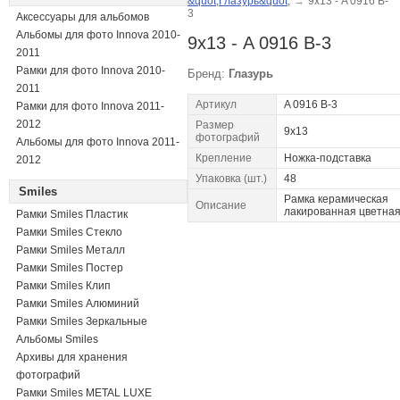
&quot;Глазурь&quot;
→
9х13 - A 0916 B-
3
Аксессуары для альбомов
Альбомы для фото Innova 2010-
9х13 - A 0916 B-3
2011
Рамки для фото Innova 2010-
Бренд:
Глазурь
2011
Артикул
A 0916 B-3
Рамки для фото Innova 2011-
2012
Размер
9x13
фотографий
Альбомы для фото Innova 2011-
Крепление
Ножка-подставка
2012
Упаковка (шт.)
48
Smiles
Рамка керамическая
Описание
лакированная цветна
Рамки Smiles Пластик
Рамки Smiles Стекло
Рамки Smiles Металл
Рамки Smiles Постер
Рамки Smiles Клип
Рамки Smiles Алюминий
Рамки Smiles Зеркальные
Альбомы Smiles
Архивы для хранения
фотографий
Рамки Smiles METAL LUXE