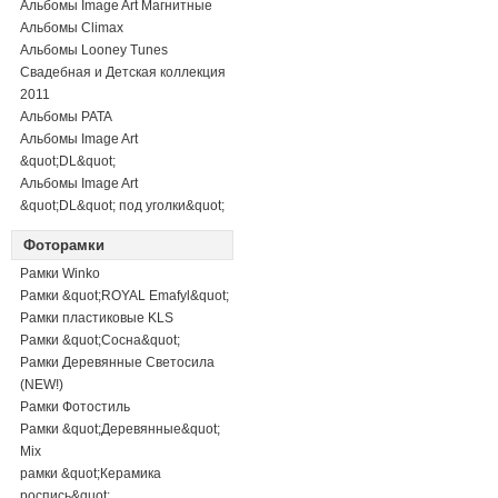
Альбомы Image Art Магнитные
Альбомы Climax
Альбомы Looney Tunes
Свадебная и Детская коллекция
2011
Альбомы PATA
Альбомы Image Art
&quot;DL&quot;
Альбомы Image Art
&quot;DL&quot; под уголки&quot;
Фоторамки
Рамки Winko
Рамки &quot;ROYAL Emafyl&quot;
Рамки пластиковые KLS
Рамки &quot;Сосна&quot;
Рамки Деревянные Светосила
(NEW!)
Рамки Фотостиль
Рамки &quot;Деревянные&quot;
Mix
рамки &quot;Керамика
роспись&quot;