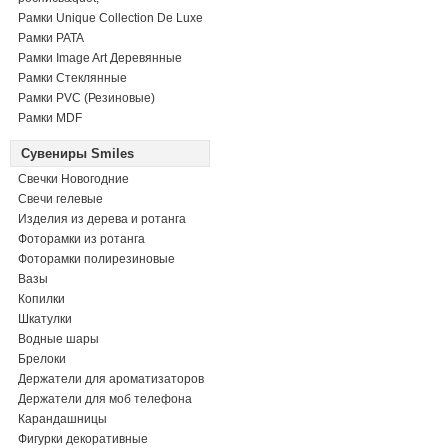
Рамки Unique Collection De Luxe
Рамки PATA
Рамки Image Art Деревянные
Рамки Стеклянные
Рамки PVC (Резиновые)
Рамки MDF
Сувениры Smiles
Свечки Новогодние
Свечи гелевые
Изделия из дерева и ротанга
Фоторамки из ротанга
Фоторамки полирезиновые
Вазы
Копилки
Шкатулки
Водные шары
Брелоки
Держатели для ароматизаторов
Держатели для моб телефона
Карандашницы
Фигурки декоративные