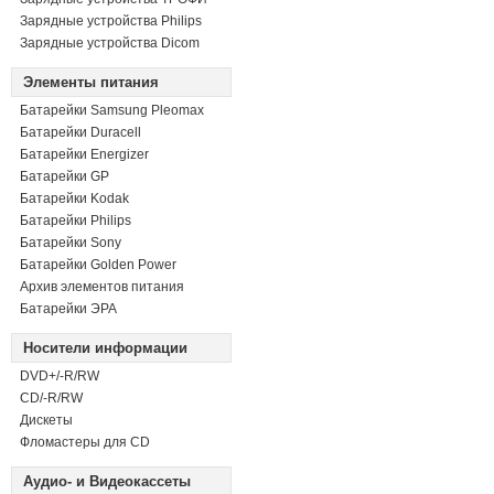
Зарядные устройства Philips
Зарядные устройства Dicom
Элементы питания
Батарейки Samsung Pleomax
Батарейки Duracell
Батарейки Energizer
Батарейки GP
Батарейки Kodak
Батарейки Philips
Батарейки Sony
Батарейки Golden Power
Архив элементов питания
Батарейки ЭРА
Носители информации
DVD+/-R/RW
СD/-R/RW
Дискеты
Фломастеры для CD
Аудио- и Видеокассеты