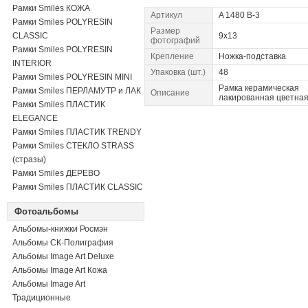
Рамки Smiles КОЖА
Артикул
A 1480 B-3
Рамки Smiles POLYRESIN
Размер
CLASSIC
9x13
фотографий
Рамки Smiles POLYRESIN
Крепление
Ножка-подставка
INTERIOR
Упаковка (шт.)
48
Рамки Smiles POLYRESIN MINI
Рамка керамическая
Рамки Smiles ПЕРЛАМУТР и ЛАК
Описание
лакированная цветна
Рамки Smiles ПЛАСТИК
ELEGANCE
Рамки Smiles ПЛАСТИК TRENDY
Рамки Smiles СТЕКЛО STRASS
(стразы)
Рамки Smiles ДЕРЕВО
Рамки Smiles ПЛАСТИК CLASSIC
Фотоальбомы
Альбомы-книжки Росмэн
Альбомы СК-Полиграфия
Альбомы Image Art Deluxe
Альбомы Image Art Кожа
Альбомы Image Art
Традиционные