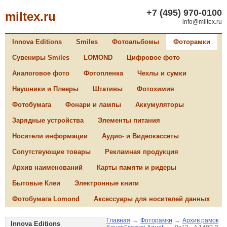
+7 (495) 970-0100
miltex.ru
info@miltex.ru
Innova Editions
Smiles
Фотоальбомы
Фоторамки
Сувениры Smiles
LOMOND
Цифровое фото
Аналоговое фото
Фотопленка
Чехлы и сумки
Наушники и Плееры
Штативы
Фотохимия
Фотобумага
Фонари и лампы
Аккумуляторы
Зарядные устройства
Элементы питания
Носители информации
Аудио- и Видеокассеты
Сопутствующие товары
Рекламная продукция
Архив наименований
Карты памяти и ридеры
Бытовые Клеи
Электронные книги
Фотобумага Lomond
Аксессуары для носителей данных
Главная
→
Фоторамки
→
Архив рамок
Innova Editions