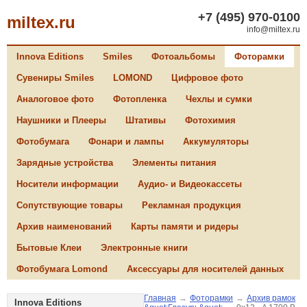
+7 (495) 970-0100
miltex.ru
info@miltex.ru
Innova Editions
Smiles
Фотоальбомы
Фоторамки
Сувениры Smiles
LOMOND
Цифровое фото
Аналоговое фото
Фотопленка
Чехлы и сумки
Наушники и Плееры
Штативы
Фотохимия
Фотобумага
Фонари и лампы
Аккумуляторы
Зарядные устройства
Элементы питания
Носители информации
Аудио- и Видеокассеты
Сопутствующие товары
Рекламная продукция
Архив наименований
Карты памяти и ридеры
Бытовые Клеи
Электронные книги
Фотобумага Lomond
Аксессуары для носителей данных
Главная
→
Фоторамки
→
Архив рамок
Innova Editions