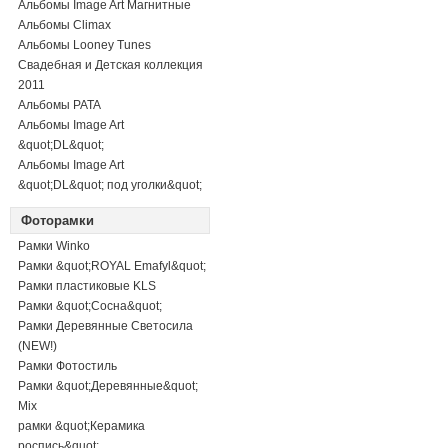
Альбомы Image Art Магнитные
Альбомы Climax
Альбомы Looney Tunes
Свадебная и Детская коллекция
2011
Альбомы PATA
Альбомы Image Art
&quot;DL&quot;
Альбомы Image Art
&quot;DL&quot; под уголки&quot;
Фоторамки
Рамки Winko
Рамки &quot;ROYAL Emafyl&quot;
Рамки пластиковые KLS
Рамки &quot;Сосна&quot;
Рамки Деревянные Светосила
(NEW!)
Рамки Фотостиль
Рамки &quot;Деревянные&quot;
Mix
рамки &quot;Керамика
роспись&quot;