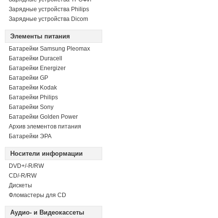
Зарядные устройства Philips
Зарядные устройства Dicom
Элементы питания
Батарейки Samsung Pleomax
Батарейки Duracell
Батарейки Energizer
Батарейки GP
Батарейки Kodak
Батарейки Philips
Батарейки Sony
Батарейки Golden Power
Архив элементов питания
Батарейки ЭРА
Носители информации
DVD+/-R/RW
СD/-R/RW
Дискеты
Фломастеры для CD
Аудио- и Видеокассеты