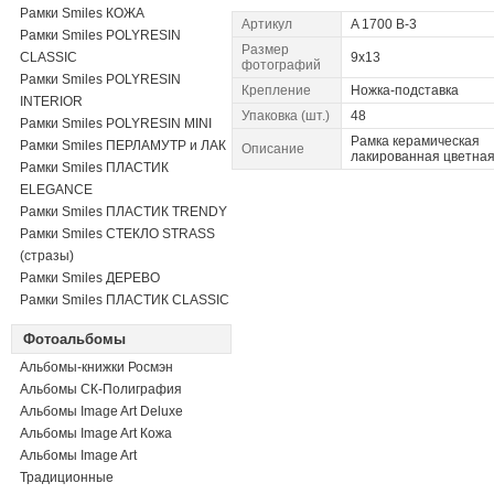
Рамки Smiles КОЖА
Артикул
A 1700 B-3
Рамки Smiles POLYRESIN
Размер
CLASSIC
9x13
фотографий
Рамки Smiles POLYRESIN
Крепление
Ножка-подставка
INTERIOR
Упаковка (шт.)
48
Рамки Smiles POLYRESIN MINI
Рамка керамическая
Рамки Smiles ПЕРЛАМУТР и ЛАК
Описание
лакированная цветна
Рамки Smiles ПЛАСТИК
ELEGANCE
Рамки Smiles ПЛАСТИК TRENDY
Рамки Smiles СТЕКЛО STRASS
(стразы)
Рамки Smiles ДЕРЕВО
Рамки Smiles ПЛАСТИК CLASSIC
Фотоальбомы
Альбомы-книжки Росмэн
Альбомы СК-Полиграфия
Альбомы Image Art Deluxe
Альбомы Image Art Кожа
Альбомы Image Art
Традиционные