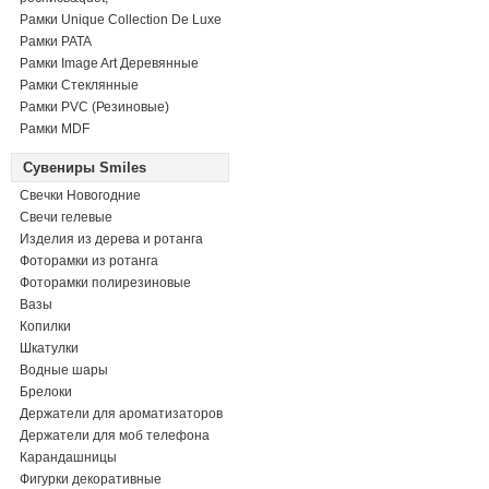
Рамки Unique Collection De Luxe
Рамки PATA
Рамки Image Art Деревянные
Рамки Стеклянные
Рамки PVC (Резиновые)
Рамки MDF
Сувениры Smiles
Свечки Новогодние
Свечи гелевые
Изделия из дерева и ротанга
Фоторамки из ротанга
Фоторамки полирезиновые
Вазы
Копилки
Шкатулки
Водные шары
Брелоки
Держатели для ароматизаторов
Держатели для моб телефона
Карандашницы
Фигурки декоративные