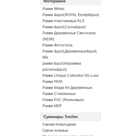
Фоторамки
Рамки Winko
Рамки &quot;ROYAL Emafyl&quot;
Рамки пластиковые KLS
Рамки &quot;Сосна&quot;
Рамки Деревянные Светосила
(NEW!)
Рамки Фотостиль
Рамки &quot;Деревянные&quot;
Mix
рамки &quot;Керамика
роспись&quot;
Рамки Unique Collection De Luxe
Рамки PATA
Рамки Image Art Деревянные
Рамки Стеклянные
Рамки PVC (Резиновые)
Рамки MDF
Сувениры Smiles
Свечки Новогодние
Свечи гелевые