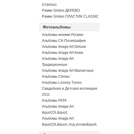
(стразы)
Рамки Smiles ДЕРЕВО
Рамки Smiles ПЛАСТИК CLASSIC
Фотоальбомы
Альбомы-книжки Росмэн
Альбомы СК-Полиграфия
Альбомы Image Art Deluxe
Альбомы Image Art Кожа
Альбомы Image Art
Традиционные
Альбомы Image Art Магнитные
Альбомы Climax
Альбомы Looney Tunes
Свадебная и Детская коллекция
2011
Альбомы PATA
Альбомы Image Art
&quot;DL&quot;
Альбомы Image Art
&quot;DL&quot; под уголки&quot;