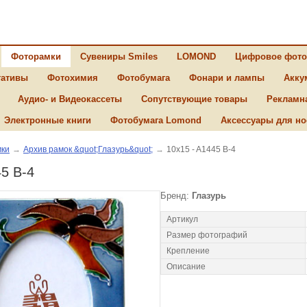
Фоторамки
Сувениры Smiles
LOMOND
Цифровое фото
ативы
Фотохимия
Фотобумага
Фонари и лампы
Акку
Аудио- и Видеокассеты
Сопутствующие товары
Рекламн
Электронные книги
Фотобумага Lomond
Аксессуары для но
ки
→
Архив рамок &quot;Глазурь&quot;
→
10x15 - A1445 B-4
45 B-4
Бренд:
Глазурь
Артикул
Размер фотографий
Крепление
Описание