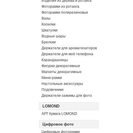
Изделия из дерева и ротанга
Фоторамки из ротанга
Фоторамки полирезиновые
Вазы
Копилки
Шкатулки
Водные шары
Брелоки
Держатели для ароматизаторов
Держатели для моб телефона
Карандашницы
Фигурки декоративные
Магниты декоративные
Мини-рамки
Настольные аксессуары
Подсвечники
Держатели-зажимы для фото
LOMOND
АРТ бумага LOMOND
Цифровое фото
Цифровые фоторамки