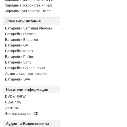
Зарядные устройства Philips
Зарядные устройства Dicom
Элементы питания
Батарейки Samsung Pleomax
Батарейки Duracell
Батарейки Energizer
Батарейки GP
Батарейки Kodak
Батарейки Philips
Батарейки Sony
Батарейки Golden Power
Архив элементов питания
Батарейки ЭРА
Носители информации
DVD+/-R/RW
СD/-R/RW
Дискеты
Фломастеры для CD
Аудио- и Видеокассеты