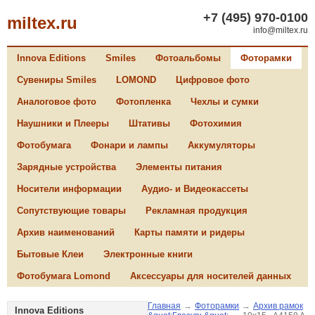
+7 (495) 970-0100
miltex.ru
info@miltex.ru
Innova Editions
Smiles
Фотоальбомы
Фоторамки
Сувениры Smiles
LOMOND
Цифровое фото
Аналоговое фото
Фотопленка
Чехлы и сумки
Наушники и Плееры
Штативы
Фотохимия
Фотобумага
Фонари и лампы
Аккумуляторы
Зарядные устройства
Элементы питания
Носители информации
Аудио- и Видеокассеты
Сопутствующие товары
Рекламная продукция
Архив наименований
Карты памяти и ридеры
Бытовые Клеи
Электронные книги
Фотобумага Lomond
Аксессуары для носителей данных
Главная
→
Фоторамки
→
Архив рамок
Innova Editions