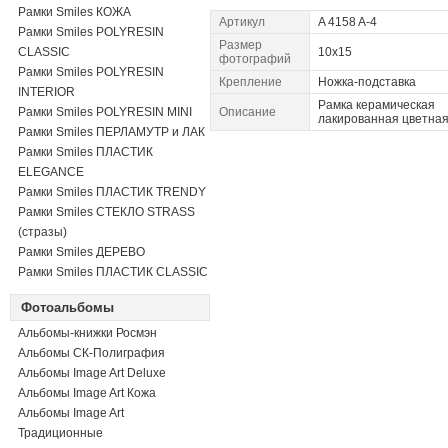
Рамки Smiles КОЖА
Артикул
A 4158 A-4
Рамки Smiles POLYRESIN
Размер
CLASSIC
10x15
фотографий
Рамки Smiles POLYRESIN
Крепление
Ножка-подставка
INTERIOR
Рамка керамическая
Рамки Smiles POLYRESIN MINI
Описание
лакированная цветна
Рамки Smiles ПЕРЛАМУТР и ЛАК
Рамки Smiles ПЛАСТИК
ELEGANCE
Рамки Smiles ПЛАСТИК TRENDY
Рамки Smiles СТЕКЛО STRASS
(стразы)
Рамки Smiles ДЕРЕВО
Рамки Smiles ПЛАСТИК CLASSIC
Фотоальбомы
Альбомы-книжки Росмэн
Альбомы СК-Полиграфия
Альбомы Image Art Deluxe
Альбомы Image Art Кожа
Альбомы Image Art
Традиционные