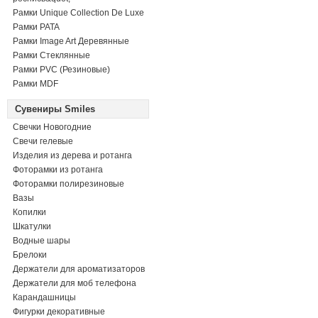
Рамки Unique Collection De Luxe
Рамки PATA
Рамки Image Art Деревянные
Рамки Стеклянные
Рамки PVC (Резиновые)
Рамки MDF
Сувениры Smiles
Свечки Новогодние
Свечи гелевые
Изделия из дерева и ротанга
Фоторамки из ротанга
Фоторамки полирезиновые
Вазы
Копилки
Шкатулки
Водные шары
Брелоки
Держатели для ароматизаторов
Держатели для моб телефона
Карандашницы
Фигурки декоративные