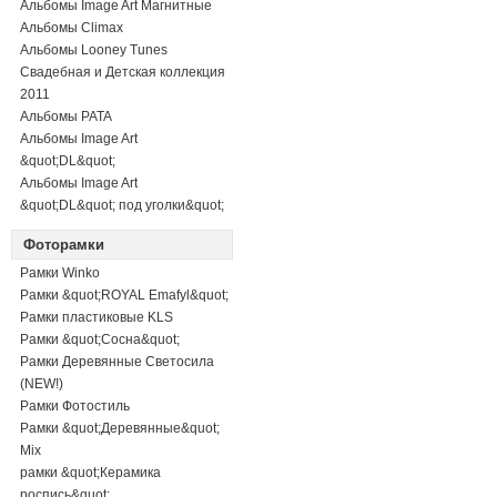
Альбомы Image Art Магнитные
Альбомы Climax
Альбомы Looney Tunes
Свадебная и Детская коллекция
2011
Альбомы PATA
Альбомы Image Art
&quot;DL&quot;
Альбомы Image Art
&quot;DL&quot; под уголки&quot;
Фоторамки
Рамки Winko
Рамки &quot;ROYAL Emafyl&quot;
Рамки пластиковые KLS
Рамки &quot;Сосна&quot;
Рамки Деревянные Светосила
(NEW!)
Рамки Фотостиль
Рамки &quot;Деревянные&quot;
Mix
рамки &quot;Керамика
роспись&quot;