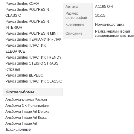
Рамки Smiles КОЖА
Артикул
A 1165 Q-4
Рамки Smiles POLYRESIN
Размер
CLASSIC
10x15
фотографий
Рамки Smiles POLYRESIN
Крепление
Ножка-подставка
INTERIOR
Рамка керамическая
Рамки Smiles POLYRESIN MINI
Описание
лакированная цветна
Рамки Smiles ПЕРЛАМУТР и ЛАК
Рамки Smiles ПЛАСТИК
ELEGANCE
Рамки Smiles ПЛАСТИК TRENDY
Рамки Smiles СТЕКЛО STRASS
(стразы)
Рамки Smiles ДЕРЕВО
Рамки Smiles ПЛАСТИК CLASSIC
Фотоальбомы
Альбомы-книжки Росмэн
Альбомы СК-Полиграфия
Альбомы Image Art Deluxe
Альбомы Image Art Кожа
Альбомы Image Art
Традиционные