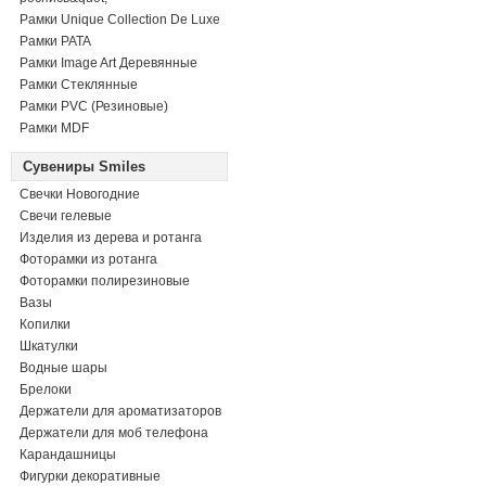
Рамки Unique Collection De Luxe
Рамки PATA
Рамки Image Art Деревянные
Рамки Стеклянные
Рамки PVC (Резиновые)
Рамки MDF
Сувениры Smiles
Свечки Новогодние
Свечи гелевые
Изделия из дерева и ротанга
Фоторамки из ротанга
Фоторамки полирезиновые
Вазы
Копилки
Шкатулки
Водные шары
Брелоки
Держатели для ароматизаторов
Держатели для моб телефона
Карандашницы
Фигурки декоративные