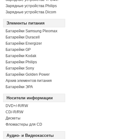
Зарядные устройства Philips
Зарядные устройства Dicom
Элементы питания
Батарейки Samsung Pleomax
Батарейки Duracell
Батарейки Energizer
Батарейки GP
Батарейки Kodak
Батарейки Philips
Батарейки Sony
Батарейки Golden Power
Архив элементов питания
Батарейки ЭРА
Носители информации
DVD+/-R/RW
СD/-R/RW
Дискеты
Фломастеры для CD
Аудио- и Видеокассеты