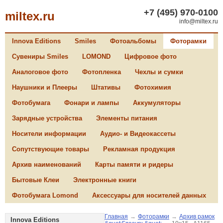
+7 (495) 970-0100
miltex.ru
info@miltex.ru
Innova Editions
Smiles
Фотоальбомы
Фоторамки
Сувениры Smiles
LOMOND
Цифровое фото
Аналоговое фото
Фотопленка
Чехлы и сумки
Наушники и Плееры
Штативы
Фотохимия
Фотобумага
Фонари и лампы
Аккумуляторы
Зарядные устройства
Элементы питания
Носители информации
Аудио- и Видеокассеты
Сопутствующие товары
Рекламная продукция
Архив наименований
Карты памяти и ридеры
Бытовые Клеи
Электронные книги
Фотобумага Lomond
Аксессуары для носителей данных
Главная
→
Фоторамки
→
Архив рамок
Innova Editions