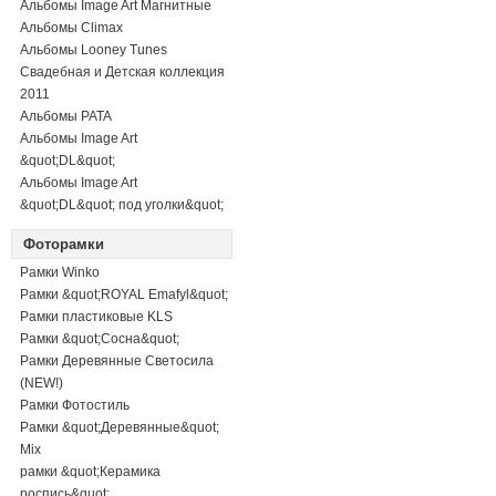
Альбомы Image Art Магнитные
Альбомы Climax
Альбомы Looney Tunes
Свадебная и Детская коллекция
2011
Альбомы PATA
Альбомы Image Art
&quot;DL&quot;
Альбомы Image Art
&quot;DL&quot; под уголки&quot;
Фоторамки
Рамки Winko
Рамки &quot;ROYAL Emafyl&quot;
Рамки пластиковые KLS
Рамки &quot;Сосна&quot;
Рамки Деревянные Светосила
(NEW!)
Рамки Фотостиль
Рамки &quot;Деревянные&quot;
Mix
рамки &quot;Керамика
роспись&quot;