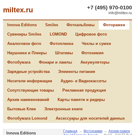
+7 (495) 970-0100
miltex.ru
info@miltex.ru
Innova Editions
Smiles
Фотоальбомы
Фоторамки
Сувениры Smiles
LOMOND
Цифровое фото
Аналоговое фото
Фотопленка
Чехлы и сумки
Наушники и Плееры
Штативы
Фотохимия
Фотобумага
Фонари и лампы
Аккумуляторы
Зарядные устройства
Элементы питания
Носители информации
Аудио- и Видеокассеты
Сопутствующие товары
Рекламная продукция
Архив наименований
Карты памяти и ридеры
Бытовые Клеи
Электронные книги
Фотобумага Lomond
Аксессуары для носителей данных
Главная
→
Фоторамки
→
Архив рамок
Innova Editions