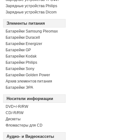
Зарядные устройства Philips
Зарядные устройства Dicom
Элементы питания
Батарейки Samsung Pleomax
Батарейки Duracell
Батарейки Energizer
Батарейки GP
Батарейки Kodak
Батарейки Philips
Батарейки Sony
Батарейки Golden Power
Архив элементов питания
Батарейки ЭРА
Носители информации
DVD+/-R/RW
СD/-R/RW
Дискеты
Фломастеры для CD
Аудио- и Видеокассеты