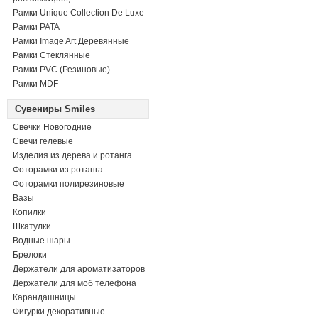
Рамки Unique Collection De Luxe
Рамки PATA
Рамки Image Art Деревянные
Рамки Стеклянные
Рамки PVC (Резиновые)
Рамки MDF
Сувениры Smiles
Свечки Новогодние
Свечи гелевые
Изделия из дерева и ротанга
Фоторамки из ротанга
Фоторамки полирезиновые
Вазы
Копилки
Шкатулки
Водные шары
Брелоки
Держатели для ароматизаторов
Держатели для моб телефона
Карандашницы
Фигурки декоративные