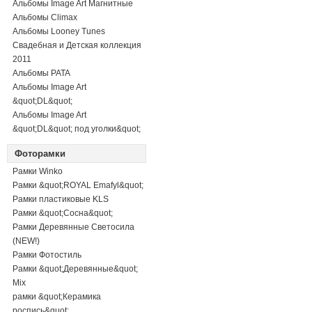
Альбомы Image Art Магнитные
Альбомы Climax
Альбомы Looney Tunes
Свадебная и Детская коллекция
2011
Альбомы PATA
Альбомы Image Art
&quot;DL&quot;
Альбомы Image Art
&quot;DL&quot; под уголки&quot;
Фоторамки
Рамки Winko
Рамки &quot;ROYAL Emafyl&quot;
Рамки пластиковые KLS
Рамки &quot;Сосна&quot;
Рамки Деревянные Светосила
(NEW!)
Рамки Фотостиль
Рамки &quot;Деревянные&quot;
Mix
рамки &quot;Керамика
роспись&quot;