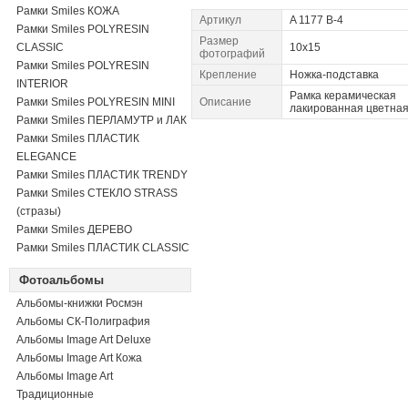
Рамки Smiles КОЖА
Артикул
A 1177 B-4
Рамки Smiles POLYRESIN
Размер
CLASSIC
10x15
фотографий
Рамки Smiles POLYRESIN
Крепление
Ножка-подставка
INTERIOR
Рамка керамическая
Рамки Smiles POLYRESIN MINI
Описание
лакированная цветна
Рамки Smiles ПЕРЛАМУТР и ЛАК
Рамки Smiles ПЛАСТИК
ELEGANCE
Рамки Smiles ПЛАСТИК TRENDY
Рамки Smiles СТЕКЛО STRASS
(стразы)
Рамки Smiles ДЕРЕВО
Рамки Smiles ПЛАСТИК CLASSIC
Фотоальбомы
Альбомы-книжки Росмэн
Альбомы СК-Полиграфия
Альбомы Image Art Deluxe
Альбомы Image Art Кожа
Альбомы Image Art
Традиционные