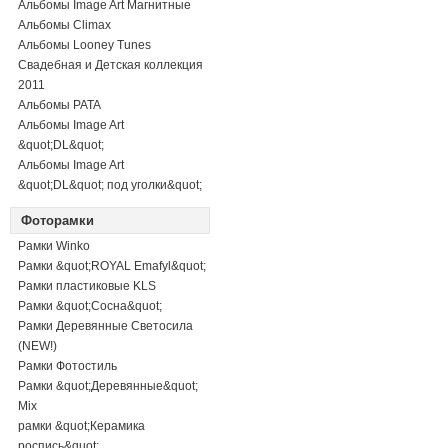
Альбомы Image Art Магнитные
Альбомы Climax
Альбомы Looney Tunes
Свадебная и Детская коллекция
2011
Альбомы PATA
Альбомы Image Art
&quot;DL&quot;
Альбомы Image Art
&quot;DL&quot; под уголки&quot;
Фоторамки
Рамки Winko
Рамки &quot;ROYAL Emafyl&quot;
Рамки пластиковые KLS
Рамки &quot;Сосна&quot;
Рамки Деревянные Светосила
(NEW!)
Рамки Фотостиль
Рамки &quot;Деревянные&quot;
Mix
рамки &quot;Керамика
роспись&quot;