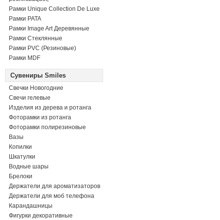
Рамки Unique Collection De Luxe
Рамки PATA
Рамки Image Art Деревянные
Рамки Стеклянные
Рамки PVC (Резиновые)
Рамки MDF
Сувениры Smiles
Свечки Новогодние
Свечи гелевые
Изделия из дерева и ротанга
Фоторамки из ротанга
Фоторамки полирезиновые
Вазы
Копилки
Шкатулки
Водные шары
Брелоки
Держатели для ароматизаторов
Держатели для моб телефона
Карандашницы
Фигурки декоративные