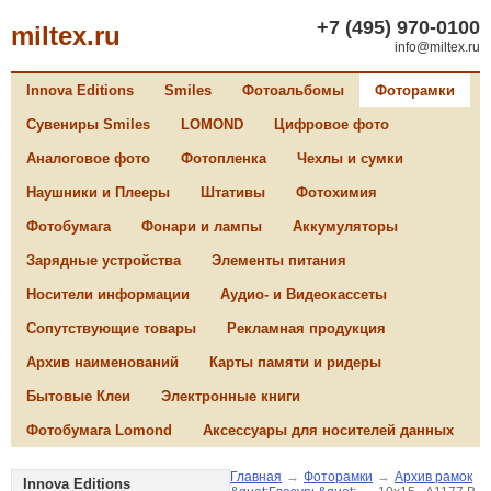
+7 (495) 970-0100
miltex.ru
info@miltex.ru
Innova Editions
Smiles
Фотоальбомы
Фоторамки
Сувениры Smiles
LOMOND
Цифровое фото
Аналоговое фото
Фотопленка
Чехлы и сумки
Наушники и Плееры
Штативы
Фотохимия
Фотобумага
Фонари и лампы
Аккумуляторы
Зарядные устройства
Элементы питания
Носители информации
Аудио- и Видеокассеты
Сопутствующие товары
Рекламная продукция
Архив наименований
Карты памяти и ридеры
Бытовые Клеи
Электронные книги
Фотобумага Lomond
Аксессуары для носителей данных
Главная
→
Фоторамки
→
Архив рамок
Innova Editions