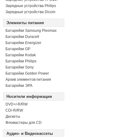
Зарядные устройства Philips
Зарядные устройства Dicom
Элементы питания
Батарейки Samsung Pleomax
Батарейки Duracell
Батарейки Energizer
Батарейки GP
Батарейки Kodak
Батарейки Philips
Батарейки Sony
Батарейки Golden Power
Архив элементов питания
Батарейки ЭРА
Носители информации
DVD+/-R/RW
СD/-R/RW
Дискеты
Фломастеры для CD
Аудио- и Видеокассеты